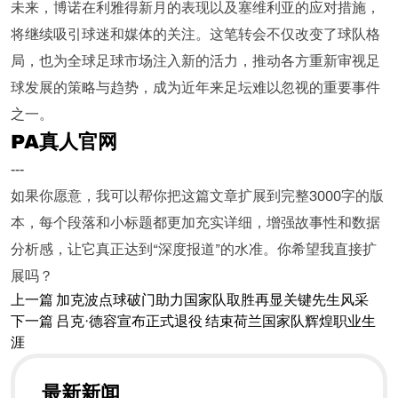
未来，博诺在利雅得新月的表现以及塞维利亚的应对措施，
将继续吸引球迷和媒体的关注。这笔转会不仅改变了球队格
局，也为全球足球市场注入新的活力，推动各方重新审视足
球发展的策略与趋势，成为近年来足坛难以忽视的重要事件
之一。
PA真人官网
---
如果你愿意，我可以帮你把这篇文章扩展到完整3000字的版
本，每个段落和小标题都更加充实详细，增强故事性和数据
分析感，让它真正达到“深度报道”的水准。你希望我直接扩
展吗？
上一篇
加克波点球破门助力国家队取胜再显关键先生风采
下一篇
吕克·德容宣布正式退役 结束荷兰国家队辉煌职业生
涯
最新新闻