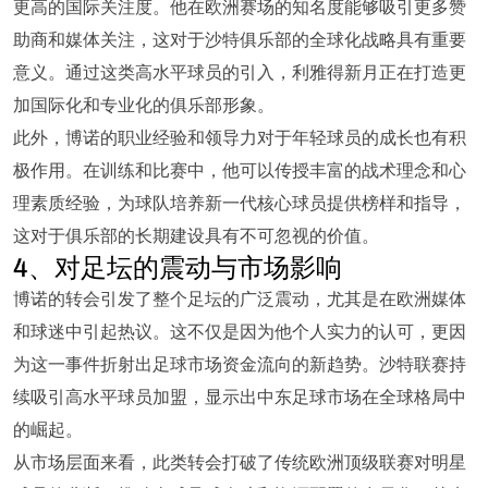
更高的国际关注度。他在欧洲赛场的知名度能够吸引更多赞
助商和媒体关注，这对于沙特俱乐部的全球化战略具有重要
意义。通过这类高水平球员的引入，利雅得新月正在打造更
加国际化和专业化的俱乐部形象。
此外，博诺的职业经验和领导力对于年轻球员的成长也有积
极作用。在训练和比赛中，他可以传授丰富的战术理念和心
理素质经验，为球队培养新一代核心球员提供榜样和指导，
这对于俱乐部的长期建设具有不可忽视的价值。
4、对足坛的震动与市场影响
博诺的转会引发了整个足坛的广泛震动，尤其是在欧洲媒体
和球迷中引起热议。这不仅是因为他个人实力的认可，更因
为这一事件折射出足球市场资金流向的新趋势。沙特联赛持
续吸引高水平球员加盟，显示出中东足球市场在全球格局中
的崛起。
从市场层面来看，此类转会打破了传统欧洲顶级联赛对明星