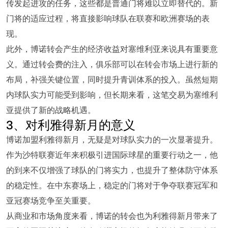
传发起进攻的任务，这些都是普通门将难以立即替代的。新
门将的适应过程，将直接影响球队在联赛和欧洲赛场的表
现。
此外，博诺转会产生的经济收益对塞维利亚来说具有重要意
义。通过转会费的注入，俱乐部可以在转会市场上进行新的
布局，补强关键位置，同时提升青训体系的投入。虽然短期
内球队实力可能受到影响，但长期来看，这笔交易为塞维利
亚提供了新的战略机遇。
3、对利雅得新月的意义
博诺加盟利雅得新月，无疑是对球队实力的一次显著提升。
作为沙特联赛近年来积极引进国际球星的重要行动之一，他
的到来不仅增强了球队的门将实力，也提升了整体防守体系
的稳定性。在中东赛场上，稳定的门将对于争夺联赛冠军和
亚冠赛场竞争至关重要。
从商业和市场角度来看，博诺的转会也为利雅得新月带来了