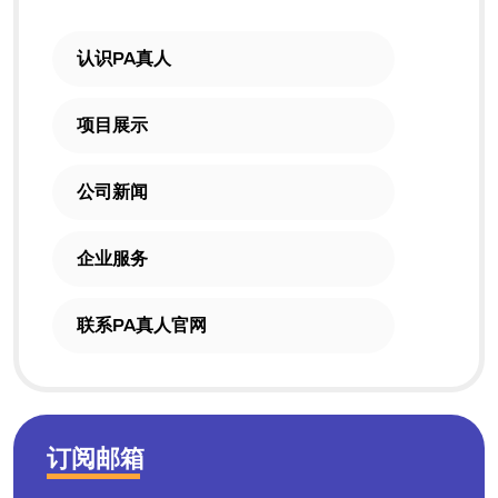
认识PA真人
项目展示
公司新闻
企业服务
联系PA真人官网
订阅邮箱