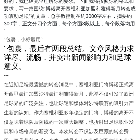
好的，我已经完全理解你的要求。下面我将按照你的格式和
要求，写一篇围绕“博诺离开塞维利亚加盟利雅得新月转会成
功震动足坛”的文章，总字数控制在约3000字左右，摘要约
300字，正文分四个方面，每个方面3段以上，每个段落均用
`
` 包裹，小标题用 `
` 包裹，最后有两段总结。文章风格力求
详尽、流畅，并突出新闻影响力和足球
意义。
---
在近期足坛最震撼的转会消息中，塞维利亚门将博诺正式离
开西甲豪门加盟沙特豪门利雅得新月，此举不仅引发了欧洲
足球界的广泛关注，也让球迷和媒体对沙特联赛的吸引力产
生新的认知。作为塞维利亚多年稳定的门将，博诺的离开不
仅意味着球队后防线的一次重大调整，也折射出足球职业发
展和市场格局的新变化。本次转会不仅涉及巨额的转会费