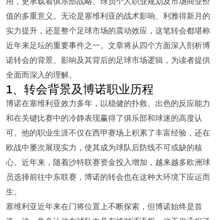
用，更承载着俱乐部战略、球员个人职业规划及市场商业价
值的多重意义。无论是塞维利亚的战术影响、利雅得新月的
实力提升，还是整个足球市场的震动效应，这笔转会都堪称
近年来足坛的重要事件之一。文章将从四个方面深入剖析博
诺转会的背景、影响及其背后的足球市场逻辑，为读者提供
全面而深入的理解。
1、转会背景及博诺职业历程
博诺在塞维利亚效力多年，以稳健的扑救、出色的反应能力
和在关键比赛中的冷静表现赢得了俱乐部和球迷的高度认
可。他的职业生涯不仅在西甲赛场上积累了丰富经验，还在
欧战中屡次展现实力，使其成为球队后防线不可或缺的核
心。近年来，随着沙特联赛资金投入增加，越来越多欧洲球
员选择前往中东联赛，博诺的转会也在这种大环境下应运而
生。
塞维利亚近年来在门将位置上不断探索，但博诺始终是首