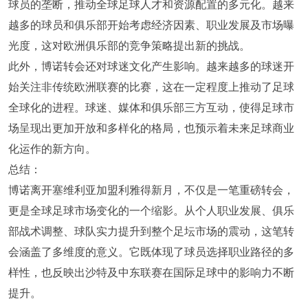
球员的垄断，推动全球足球人才和资源配置的多元化。越来
越多的球员和俱乐部开始考虑经济因素、职业发展及市场曝
光度，这对欧洲俱乐部的竞争策略提出新的挑战。
此外，博诺转会还对球迷文化产生影响。越来越多的球迷开
始关注非传统欧洲联赛的比赛，这在一定程度上推动了足球
全球化的进程。球迷、媒体和俱乐部三方互动，使得足球市
场呈现出更加开放和多样化的格局，也预示着未来足球商业
化运作的新方向。
总结：
博诺离开塞维利亚加盟利雅得新月，不仅是一笔重磅转会，
更是全球足球市场变化的一个缩影。从个人职业发展、俱乐
部战术调整、球队实力提升到整个足坛市场的震动，这笔转
会涵盖了多维度的意义。它既体现了球员选择职业路径的多
样性，也反映出沙特及中东联赛在国际足球中的影响力不断
提升。