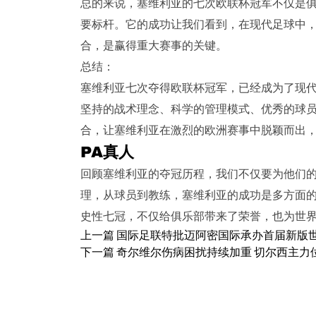
总的来说，塞维利亚的七次欧联杯冠军不仅是
要标杆。它的成功让我们看到，在现代足球中
合，是赢得重大赛事的关键。
总结：
塞维利亚七次夺得欧联杯冠军，已经成为了现
坚持的战术理念、科学的管理模式、优秀的球
合，让塞维利亚在激烈的欧洲赛事中脱颖而出
PA真人
回顾塞维利亚的夺冠历程，我们不仅要为他们
理，从球员到教练，塞维利亚的成功是多方面
史性七冠，不仅给俱乐部带来了荣誉，也为世
上一篇
国际足联特批迈阿密国际承办首届新版
下一篇
奇尔维尔伤病困扰持续加重 切尔西主力