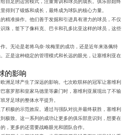
自给自足的运营模式，注重青训和球员的成长。俱乐部始终
这里得到了锻炼和成长，最终成为球队的核心力量。
上的精准操作。他们善于发掘和引进具有潜力的球员，不仅
眼识珠，签下了像科克、巴卡和孔多比亚这样的球员，这些
作。无论是老将乌奈·埃梅里的成功，还是近年来洛佩特
光。正是这种稳定的管理模式和长远的眼光，让塞维利亚在
球的影响
个欧洲足球产生了深远的影响。七次欧联杯的冠军让塞维利
对巴塞罗那和皇家马德里等豪门时，塞维利亚展现出了不输
西班牙足球的整体水平提升。
生了积极的示范效应。通过与强队对抗并最终获胜，塞维利
做到极致。这一系列的成功让更多的俱乐部意识到，想要在
够的，更多的还需要战略眼光和团队合作。