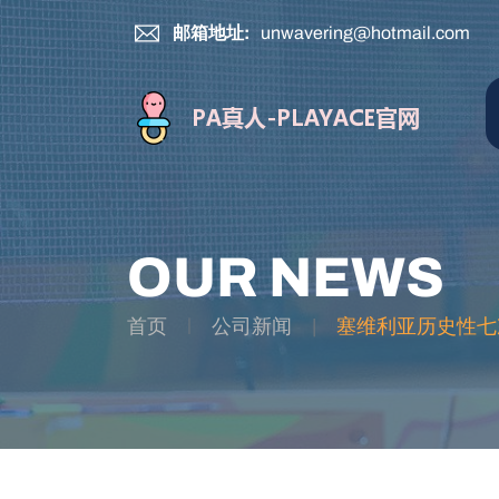
邮箱地址:
unwavering@hotmail.com
OUR NEWS
首页
公司新闻
塞维利亚历史性七