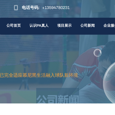
电话号码:
+13594780231
公司首页
认识PA真人
项目展示
公司新闻
企业服
已完全适应慕尼黑生活融入球队新环境