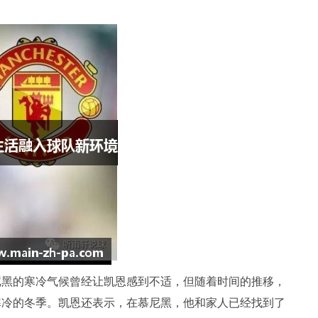
尼黑的寒冷气候曾经让凯恩感到不适，但随着时间的推移，
寒冷的冬季。凯恩还表示，在慕尼黑，他和家人已经找到了