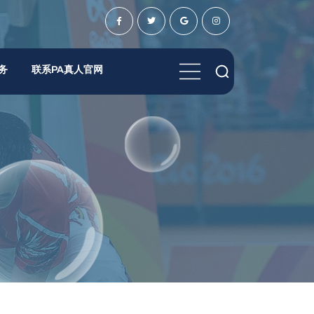
务
联系PA真人官网