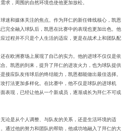
人需求，周围的自然环境也使他更加放松。
了球迷和媒体关注的焦点。作为拜仁的新任锋线核心，凯恩
他已完全融入球队后，凯恩在比赛中的表现也更加出色。他
适应过程并不只是个人生活的适应，更是在战术上和团队配
，还在欧洲赛场上展现了自己的实力。他的进球不仅仅是依
配合。凯恩的到来，提升了拜仁的进攻火力，也为球队提供
还是接应队友传球后的终结能力，凯恩都能做出最佳选择。
进攻打法更加多样化。在比赛中，他不仅是球队的进球机
全面表现，已经让他从一个新成员，逐渐成长为拜仁不可或
。无论是从个人调整、与队友的关系，还是生活环境的适
力。通过他的努力和团队的帮助，他成功地融入了拜仁的大