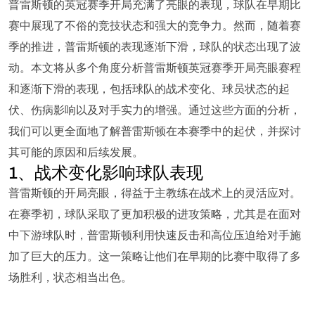
普雷斯顿的英冠赛季开局充满了亮眼的表现，球队在早期比
赛中展现了不俗的竞技状态和强大的竞争力。然而，随着赛
季的推进，普雷斯顿的表现逐渐下滑，球队的状态出现了波
动。本文将从多个角度分析普雷斯顿英冠赛季开局亮眼赛程
和逐渐下滑的表现，包括球队的战术变化、球员状态的起
伏、伤病影响以及对手实力的增强。通过这些方面的分析，
我们可以更全面地了解普雷斯顿在本赛季中的起伏，并探讨
其可能的原因和后续发展。
1、战术变化影响球队表现
普雷斯顿的开局亮眼，得益于主教练在战术上的灵活应对。
在赛季初，球队采取了更加积极的进攻策略，尤其是在面对
中下游球队时，普雷斯顿利用快速反击和高位压迫给对手施
加了巨大的压力。这一策略让他们在早期的比赛中取得了多
场胜利，状态相当出色。