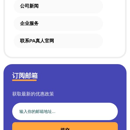
公司新闻
企业服务
联系PA真人官网
订阅邮箱
获取最新的优惠政策