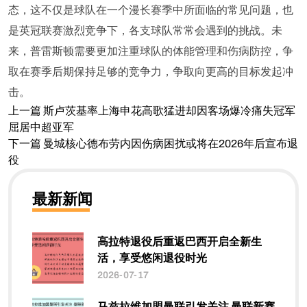
态，这不仅是球队在一个漫长赛季中所面临的常见问题，也
是英冠联赛激烈竞争下，各支球队常常会遇到的挑战。未
来，普雷斯顿需要更加注重球队的体能管理和伤病防控，争
取在赛季后期保持足够的竞争力，争取向更高的目标发起冲
击。
上一篇
斯卢茨基率上海申花高歌猛进却因客场爆冷痛失冠军
屈居中超亚军
下一篇
曼城核心德布劳内因伤病困扰或将在2026年后宣布退
役
最新新闻
高拉特退役后重返巴西开启全新生
活，享受悠闲退役时光
2026-07-17
马兹拉维加盟曼联引发关注 曼联新赛