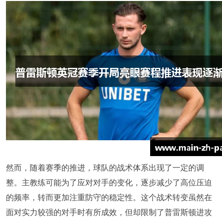
然而，随着赛季的推进，球队的战术体系出现了一定的调
整。主教练可能为了应对对手的变化，逐步减少了高位压迫
的频率，转而更加注重防守的稳定性。这个战术转变虽然在
面对实力较强的对手时有所成效，但却限制了普雷斯顿进攻