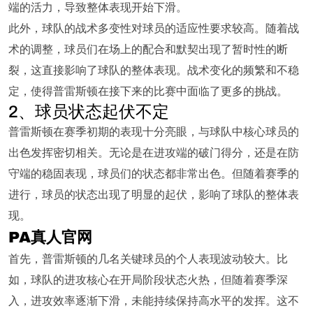
端的活力，导致整体表现开始下滑。
此外，球队的战术多变性对球员的适应性要求较高。随着战
术的调整，球员们在场上的配合和默契出现了暂时性的断
裂，这直接影响了球队的整体表现。战术变化的频繁和不稳
定，使得普雷斯顿在接下来的比赛中面临了更多的挑战。
2、球员状态起伏不定
普雷斯顿在赛季初期的表现十分亮眼，与球队中核心球员的
出色发挥密切相关。无论是在进攻端的破门得分，还是在防
守端的稳固表现，球员们的状态都非常出色。但随着赛季的
进行，球员的状态出现了明显的起伏，影响了球队的整体表
现。
PA真人官网
首先，普雷斯顿的几名关键球员的个人表现波动较大。比
如，球队的进攻核心在开局阶段状态火热，但随着赛季深
入，进攻效率逐渐下滑，未能持续保持高水平的发挥。这不