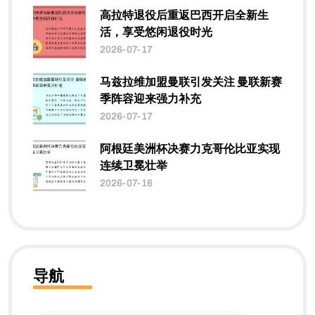
高拉特退役后重返巴西开启全新生
活，享受悠闲退役时光
2026-07-17
马兹拉维加盟曼联引发关注 曼联新赛
季阵容迎来强力补充
2026-07-17
阿根廷美洲杯决赛力克哥伦比亚实现
连续卫冕壮举
2026-07-16
导航