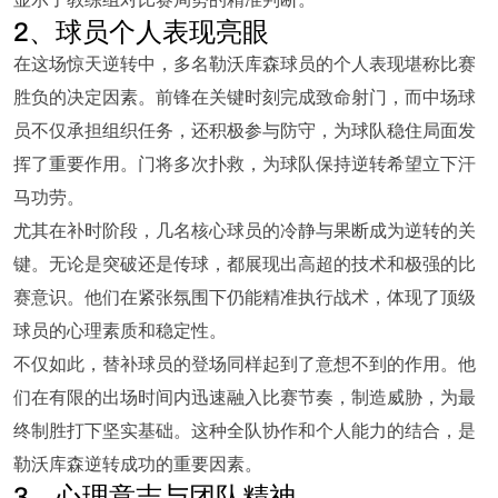
2、球员个人表现亮眼
在这场惊天逆转中，多名勒沃库森球员的个人表现堪称比赛
胜负的决定因素。前锋在关键时刻完成致命射门，而中场球
员不仅承担组织任务，还积极参与防守，为球队稳住局面发
挥了重要作用。门将多次扑救，为球队保持逆转希望立下汗
马功劳。
尤其在补时阶段，几名核心球员的冷静与果断成为逆转的关
键。无论是突破还是传球，都展现出高超的技术和极强的比
赛意识。他们在紧张氛围下仍能精准执行战术，体现了顶级
球员的心理素质和稳定性。
不仅如此，替补球员的登场同样起到了意想不到的作用。他
们在有限的出场时间内迅速融入比赛节奏，制造威胁，为最
终制胜打下坚实基础。这种全队协作和个人能力的结合，是
勒沃库森逆转成功的重要因素。
3、心理意志与团队精神