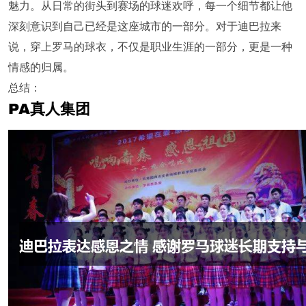
魅力。从日常的街头到赛场的球迷欢呼，每一个细节都让他
深刻意识到自己已经是这座城市的一部分。对于迪巴拉来
说，穿上罗马的球衣，不仅是职业生涯的一部分，更是一种
情感的归属。
总结：
PA真人集团