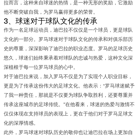
拉而言，这种来自球迷的热情，是一种无形的奖励，它激励
他不断突破自我，为罗马赢得更多的荣誉。
3、球迷对于球队文化的传承
作为一名足球运动员，迪巴拉不仅仅是一个球员，更是球队
文化的一部分。罗马球迷对于球队文化的传承和对俱乐部历
史的尊重，深深影响了迪巴拉的职业态度。罗马的足球历史
悠久，球迷们始终秉承着对球队的忠诚与热爱，这种文化深
深植根于每一位罗马球员的心中。
对于迪巴拉来说，加入罗马不仅是为了实现个人职业目标，
更是为了传承这份伟大的足球文化。他表示：“罗马球迷赋予
了我一种责任，那就是不仅要为球队争取胜利，还要尊重并
传承这座城市的足球传统。”在他看来，球迷的热爱与激情不
仅仅体现在支持球员的表现上，更在于他们对于罗马足球文
化的深厚情感。
此外，罗马球迷对球队历史的敬仰也让迪巴拉在场上更加自