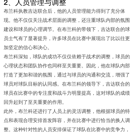
2、人员管理与调整
布兰科执教吉达联合后，他的人员管理能力得到了充分体
现。他不仅仅关注战术层面的调整，还注重球队内部的氛围
建设和球员的心理调节。在布兰科的带领下，吉达联合的球
员士气有了显著提升，许多球员在比赛中展现出了比以往更
加坚定的信心和决心。
布兰科深知，球队的成功不仅仅依赖于战术的调整，球员的
心理状态和团队协作也同样至关重要。因此，他在球队内部
打造了更加和谐的氛围，通过与球员的沟通和交流，增强了
球员对球队目标的认同感。在布兰科的领导下，吉达联合的
球员在比赛中的专注度和战斗力明显提高，这对球队的成绩
回升起到了至关重要的作用。
此外，布兰科还进行了人员上的灵活调整，他根据球员的特
点和表现合理安排首发阵容，并在比赛中进行恰当的换人调
整。这种针对性的人员安排保证了球队在比赛中的竞争力，