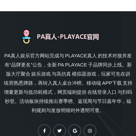
PA真人娱乐官方网站完成与 PLAYACE真人 的技术对接并发
布“品牌更名”公告，全新 PA PLAYACE 子品牌同步上线。新
版大厅聚合 娱乐游戏 与高仿真 模拟器游戏，玩家可先在训
练营熟悉牌路，再转入真人桌台冲榜。移动端 APP下载 支持
增量更新与低功耗模式，网页端则提供 在线登录入口 与扫码
秒登。活动板块持续推出赛季榜、返现周与节日嘉年华，福
利规则与发放明细对外透明可查。