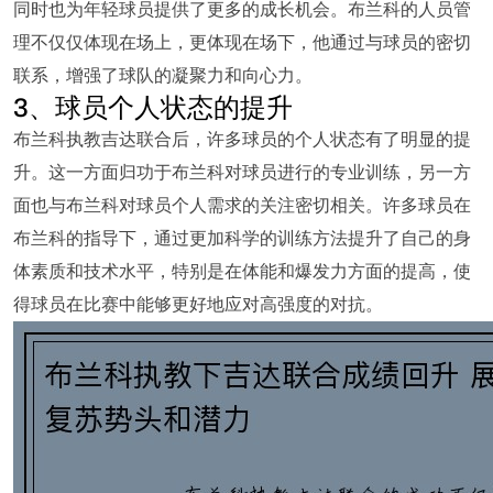
同时也为年轻球员提供了更多的成长机会。布兰科的人员管
理不仅仅体现在场上，更体现在场下，他通过与球员的密切
联系，增强了球队的凝聚力和向心力。
3、球员个人状态的提升
布兰科执教吉达联合后，许多球员的个人状态有了明显的提
升。这一方面归功于布兰科对球员进行的专业训练，另一方
面也与布兰科对球员个人需求的关注密切相关。许多球员在
布兰科的指导下，通过更加科学的训练方法提升了自己的身
体素质和技术水平，特别是在体能和爆发力方面的提高，使
得球员在比赛中能够更好地应对高强度的对抗。