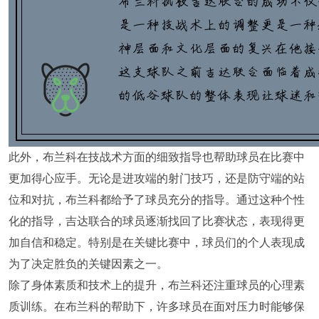
此外，布兰科在技战术方面的细致指导也帮助球员在比赛中
更加得心应手。无论是进攻端的射门技巧，还是防守端的站
位和对抗，布兰科都给予了球员充分的指导。通过这种个性
化的指导，吉达联合的球员逐渐找回了比赛状态，表现得更
加自信和稳定。特别是在关键比赛中，球员们的个人表现成
为了决定胜负的关键因素之一。
除了身体素质和技术上的提升，布兰科还注重球员的心理素
质训练。在布兰科的帮助下，许多球员在面对压力时能够保