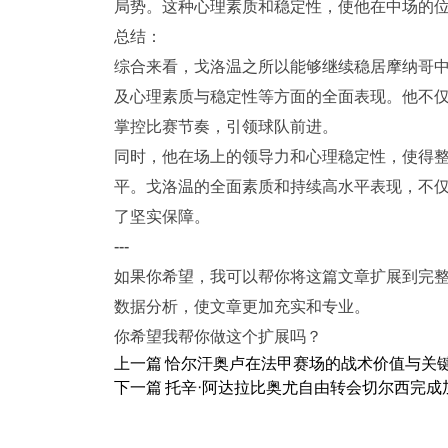
局势。这种心理素质和稳定性，使他在中场的
总结：
综合来看，戈洛温之所以能够继续稳居摩纳哥
及心理素质与稳定性等方面的全面表现。他不
掌控比赛节奏，引领球队前进。
同时，他在场上的领导力和心理稳定性，使得
平。戈洛温的全面素质和持续高水平表现，不
了坚实保障。
---
如果你希望，我可以帮你将这篇文章扩展到完整的 
数据分析，使文章更加充实和专业。
你希望我帮你做这个扩展吗？
上一篇
恰尔汗奥卢在法甲赛场的战术价值与关
下一篇
托辛·阿达拉比奥尤自由转会切尔西完成