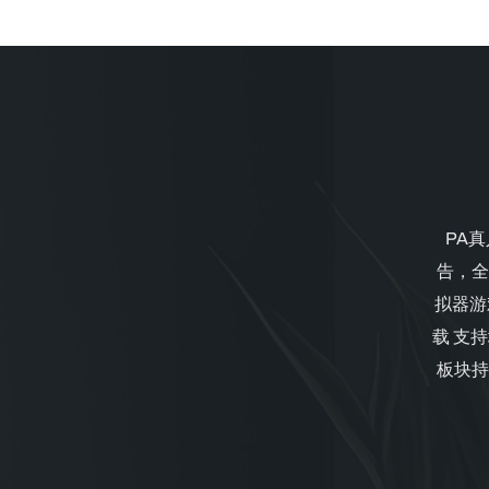
PA
告，全
拟器游
载 支
板块持