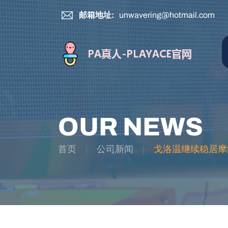
邮箱地址:
unwavering@hotmail.com
OUR NEWS
首页
公司新闻
戈洛温继续稳居摩