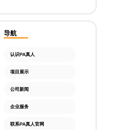
导航
认识PA真人
项目展示
公司新闻
企业服务
联系PA真人官网