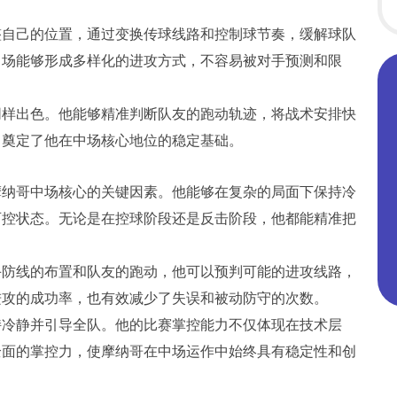
整自己的位置，通过变换传球线路和控制球节奏，缓解球队
中场能够形成多样化的进攻方式，不容易被对手预测和限
同样出色。他能够精准判断队友的跑动轨迹，将战术安排快
，奠定了他在中场核心地位的稳定基础。
摩纳哥中场核心的关键因素。他能够在复杂的局面下保持冷
可控状态。无论是在控球阶段还是反击阶段，他都能精准把
手防线的布置和队友的跑动，他可以预判可能的进攻线路，
进攻的成功率，也有效减少了失误和被动防守的次数。
持冷静并引导全队。他的比赛掌控能力不仅体现在技术层
全面的掌控力，使摩纳哥在中场运作中始终具有稳定性和创