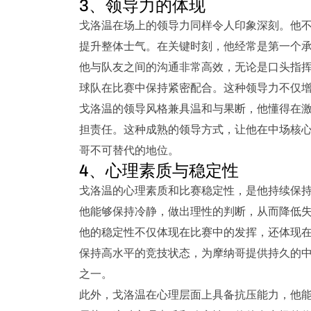
3、领导力的体现
戈洛温在场上的领导力同样令人印象深刻。他
提升整体士气。在关键时刻，他经常是第一个
他与队友之间的沟通非常高效，无论是口头指
球队在比赛中保持紧密配合。这种领导力不仅
戈洛温的领导风格兼具温和与果断，他懂得在
担责任。这种成熟的领导方式，让他在中场核
哥不可替代的地位。
4、心理素质与稳定性
戈洛温的心理素质和比赛稳定性，是他持续保
他能够保持冷静，做出理性的判断，从而降低
他的稳定性不仅体现在比赛中的发挥，还体现
保持高水平的竞技状态，为摩纳哥提供持久的
之一。
此外，戈洛温在心理层面上具备抗压能力，他