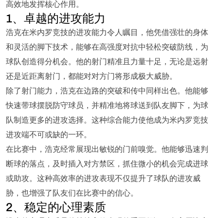
高效地发挥核心作用。
1、卓越的进攻能力
浩克在米内罗竞技的进攻能力令人瞩目，他凭借强壮的身体
和灵活的脚下技术，能够在高强度对抗中轻松突破防线，为
球队创造得分机会。他的射门精准且力量十足，无论是远射
还是近距离射门，都能对对方门将形成极大威胁。
除了射门能力，浩克在边路的突破和传中同样出色。他能够
快速带球摆脱防守球员，并精准地将球送到队友脚下，为球
队制造更多的进攻选择。这种综合能力使他成为米内罗竞技
进攻端不可或缺的一环。
在比赛中，浩克经常展现出敏锐的门前嗅觉。他能够迅速判
断球的落点，及时插入对方禁区，抓住微小的机会完成进球
或助攻。这种高效率的进攻表现不仅提升了球队的进攻威
胁，也增强了队友们在比赛中的信心。
2、稳定的心理素质