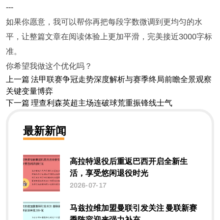
---
如果你愿意，我可以帮你再把每段字数微调到更均匀的水
平，让整篇文章在阅读体验上更加平滑，完美接近3000字标
准。
你希望我做这个优化吗？
上一篇
法甲联赛争冠走势深度解析与赛季终局前瞻全景观察
关键变量博弈
下一篇
理查利森英超主场连破球荒重振锋线士气
最新新闻
高拉特退役后重返巴西开启全新生
活，享受悠闲退役时光
2026-07-17
马兹拉维加盟曼联引发关注 曼联新赛
季阵容迎来强力补充