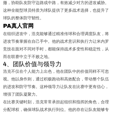
撤，协助队友防守边路或中路，有效减少对方的进攻威胁。
这种全能型球员特质为球队提供了更多战术选择，也提升了
球队的整体防守韧性。
PA真人官网
在组织进攻中，浩克能够通过精准传球和合理调度队友，将
进攻节奏掌握在自己手中。他的战术意识和执行力让米内罗
竞技在面对不同对手时，都能保持战术多变性和稳定性，从
而在联赛中立于不败之地。
4、团队价值与领导力
浩克不仅在个人能力上出色，他在团队中的价值同样不可忽
视。他以身作则，通过积极跑动和高效配合，带动整个队伍
的进攻和防守节奏。这种领导力让队友在比赛中更有信心，
增强了团队凝聚力。
在比赛关键时刻，浩克常常承担起组织和指挥的角色，合理
分配球权，确保球队战术执行到位。他的存在让队友能够专