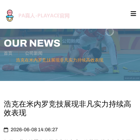
OUR NEWS
首页
公司新闻
浩克在米内罗竞技展现非凡实力持续高效表现
浩克在米内罗竞技展现非凡实力持续高
效表现
2026-06-08 14:06:27