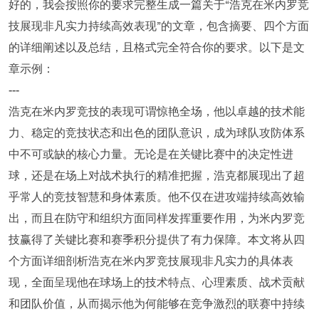
好的，我会按照你的要求完整生成一篇关于“浩克在米内罗竞
技展现非凡实力持续高效表现”的文章，包含摘要、四个方面
的详细阐述以及总结，且格式完全符合你的要求。以下是文
章示例：
---
浩克在米内罗竞技的表现可谓惊艳全场，他以卓越的技术能
力、稳定的竞技状态和出色的团队意识，成为球队攻防体系
中不可或缺的核心力量。无论是在关键比赛中的决定性进
球，还是在场上对战术执行的精准把握，浩克都展现出了超
乎常人的竞技智慧和身体素质。他不仅在进攻端持续高效输
出，而且在防守和组织方面同样发挥重要作用，为米内罗竞
技赢得了关键比赛和赛季积分提供了有力保障。本文将从四
个方面详细剖析浩克在米内罗竞技展现非凡实力的具体表
现，全面呈现他在球场上的技术特点、心理素质、战术贡献
和团队价值，从而揭示他为何能够在竞争激烈的联赛中持续