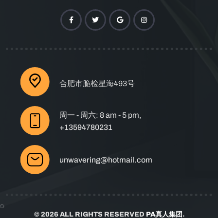
合肥市脆检星海493号
周一 - 周六: 8 am - 5 pm,
+13594780231
unwavering@hotmail.com
© 2026 ALL RIGHTS RESERVED
PA真人集团
.