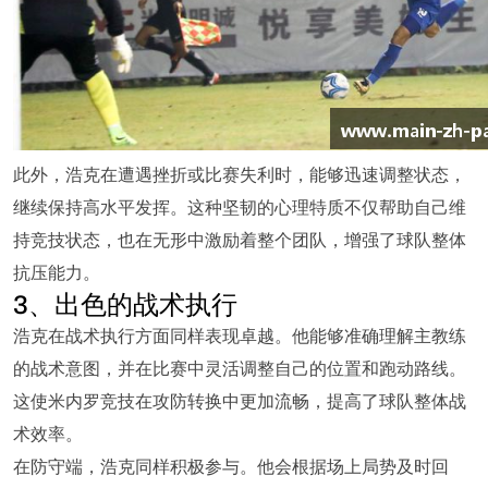
此外，浩克在遭遇挫折或比赛失利时，能够迅速调整状态，
继续保持高水平发挥。这种坚韧的心理特质不仅帮助自己维
持竞技状态，也在无形中激励着整个团队，增强了球队整体
抗压能力。
3、出色的战术执行
浩克在战术执行方面同样表现卓越。他能够准确理解主教练
的战术意图，并在比赛中灵活调整自己的位置和跑动路线。
这使米内罗竞技在攻防转换中更加流畅，提高了球队整体战
术效率。
在防守端，浩克同样积极参与。他会根据场上局势及时回