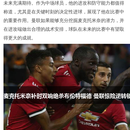
未来充满期待。作为中场球员，他的进攻和防守能力都值得
称道，尤其是在关键时刻的决定性进球，展现了他在比赛中
的重要作用。曼联如果能够充分挖掘麦克托米奈的潜力，并
在进攻端做出合理的战术安排，球队在未来的比赛中有望取
得更大的成就。