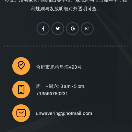
利规则与发放明细对外透明可查。
合肥市脆检星海493号
周一 - 周六: 8 am - 5 pm,
+13594780231
unwavering@hotmail.com