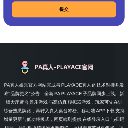
提交
PA真人娱乐官方网站完成与 PLAYACE真人 的技术对接并发
布“品牌更名”公告，全新 PA PLAYACE 子品牌同步上线。新
版大厅聚合 娱乐游戏 与高仿真 模拟器游戏，玩家可先在训
练营熟悉牌路，再转入真人桌台冲榜。移动端 APP下载 支持
增量更新与低功耗模式，网页端则提供 在线登录入口 与扫码
秒登。活动板块持续推出赛季榜、返现周与节日嘉年华，福