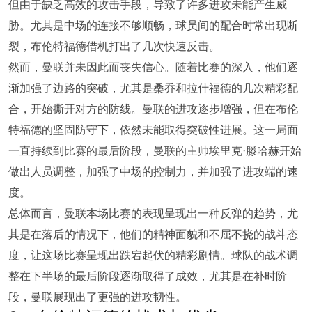
但由于缺乏高效的攻击手段，导致了许多进攻未能产生威
胁。尤其是中场的连接不够顺畅，球员间的配合时常出现断
裂，布伦特福德借机打出了几次快速反击。
然而，曼联并未因此而丧失信心。随着比赛的深入，他们逐
渐加强了边路的突破，尤其是桑乔和拉什福德的几次精彩配
合，开始撕开对方的防线。曼联的进攻逐步增强，但在布伦
特福德的坚固防守下，依然未能取得突破性进展。这一局面
一直持续到比赛的最后阶段，曼联的主帅埃里克·滕哈赫开始
做出人员调整，加强了中场的控制力，并加强了进攻端的速
度。
总体而言，曼联本场比赛的表现呈现出一种反弹的趋势，尤
其是在落后的情况下，他们的精神面貌和不屈不挠的战斗态
度，让这场比赛呈现出跌宕起伏的精彩剧情。球队的战术调
整在下半场的最后阶段逐渐取得了成效，尤其是在补时阶
段，曼联展现出了更强的进攻韧性。