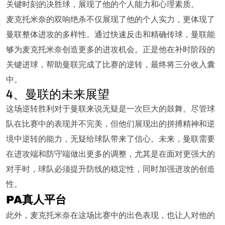
关键时刻的决胜球，展现了他的个人能力和心理素质。
麦克托米奈的双响绝杀不仅展现了他的个人实力，更体现了
曼联整体进攻的多样性。通过快速反击和精确传球，曼联能
够为麦克托米奈创造更多的进攻机会。正是他在补时阶段的
关键进球，帮助曼联完成了比赛的逆转，最终将三分收入囊
中。
4、曼联的未来展望
这场逆转胜利对于曼联来说无疑是一次巨大的鼓舞。尽管球
队在比赛中的表现并不完美，但他们展现出的拼搏精神和逆
境中逆转的能力，无疑给球队带来了信心。未来，曼联需要
在进攻端和防守端做出更多的调整，尤其是在面对更强大的
对手时，球队必须提升防线的稳定性，同时加强进攻的创造
性。
PA真人平台
此外，麦克托米奈在这场比赛中的出色表现，也让人对他的