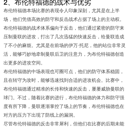
2、布伦特福德的战术与优劣
布伦特福德本场比赛的表现令人印象深刻，尤其是在上半
场，他们凭借高效的防守和反击战术占据了场上的主动权。
布伦特福德的战术体系偏向于反击，他们通过紧密的防守来
压制曼联的进攻，打出了几次迅猛的快速反击，给曼联造成
了不小的麻烦。尤其是在前场的伊万·托尼，他的站位非常灵
活，能够巧妙地牵制曼联后卫的注意力，为布伦特福德创造
出更多的进攻空间。
布伦特福德的中场表现也可圈可点，他们的防守体系稳固，
且在转守为攻时，能够迅速找到合适的进攻机会。比赛中，
布伦特福德通过精准的长传和快速的反击，屡屡威胁曼联的
球门。不过，随着比赛的进行，布伦特福德的体力和防守强
度有所下降，曼联逐渐掌控了场上的节奏，布伦特福德也在
对方的压力下出现了防线上的漏洞。
尽管布伦特福德的反击非常犀利，但他们在比赛的后期未能