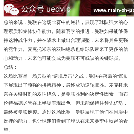
总的来说，曼联在这场比赛中的逆转，展现了球队强大的心
理素质和集体协作能力。随着赛季的推进，曼联如果能够保
持这种战斗力，并在战术上做出合理调整，未来将具备更强
的竞争力。麦克托米奈的双响绝杀也给球队带来了更多的信
心和动力，未来他可能会成为曼联不可或缺的关键球员。
总结：
这场比赛是一场典型的“逆境反击”之战，曼联在落后的情况
下展现出了顽强的拼搏精神，最终成功逆转取胜。麦克托米
奈在关键时刻的双响绝杀，是曼联胜利的决定性因素，而布
伦特福德尽管在上半场表现出色，但未能保持住领先优势，
最终被曼联逆袭。通过这场比赛，曼联展现了他们在困境中
反弹的能力，也让球迷们看到了球队在未来赛季中崛起的希
望。