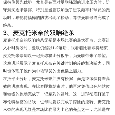
保持住领先优势，尤其是在面对曼联强烈的进攻压力时，防
守漏洞逐渐暴露。特别是当曼联加强了进攻频率和球员的跑
动时，布伦特福德的防线出现了松动，导致曼联最终完成了
绝杀。
3、麦克托米奈的双响绝杀
麦克托米奈的双响绝杀无疑是本场比赛的最大亮点。比赛进
入补时阶段时，曼联仍然以1-2落后，眼看着比赛即将结束，
麦克托米奈却以一记头球将比分扳平，为曼联带来了希望。
这粒进球展示了麦克托米奈在关键时刻的冷静和决断力，同
时也体现了他作为中场球员的出色插上能力。
在扳平比分后，麦克托米奈并没有松懈，而是继续保持着高
效的进攻表现。在比赛即将结束时，他再次凭借出色的站位
和敏锐的跑动完成了一记精彩的进球。这一进球彻底打破了
布伦特福德的防线，也帮助曼联完成了惊险的逆转。麦克托
米奈的表现无疑是本场比赛最为出色的亮点之一，尤其是在