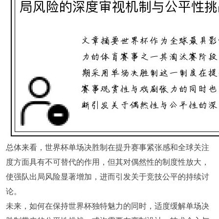
总体来看，世界杯单场决胜制在提升赛事紧张感和全球关注
度方面具有不可替代的作用，但其对偶然性的制度性放大，
使强队出局风险显著增加，进而引发关于竞技公平的持续讨
论。
未来，如何在保持世界杯独特魅力的同时，适度缓解单场决