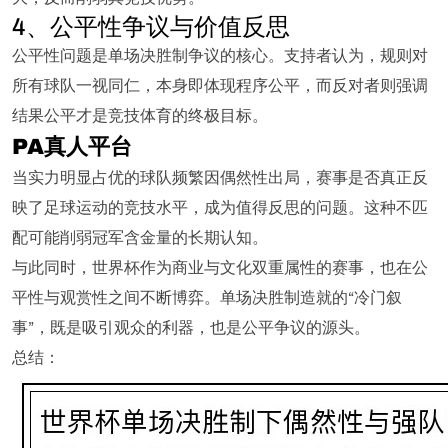
4、公平性争议与价值反思
公平性问题是单场决胜制争议的核心。支持者认为，规则对
所有球队一视同仁，本身即体现程序公平，而反对者则强调
结果公平才是竞技体育的终极目标。
PA真人平台
当实力明显占优的球队频繁因偶然性出局，赛事是否真正反
映了足球运动的竞技水平，成为值得反思的问题。这种不匹
配可能削弱冠军含金量的长期认知。
与此同时，世界杯作为商业与文化双重属性的赛事，也在公
平性与观赏性之间不断博弈。单场决胜制造就的“冷门叙
事”，既是吸引观众的利器，也是公平争议的源头。
总结：