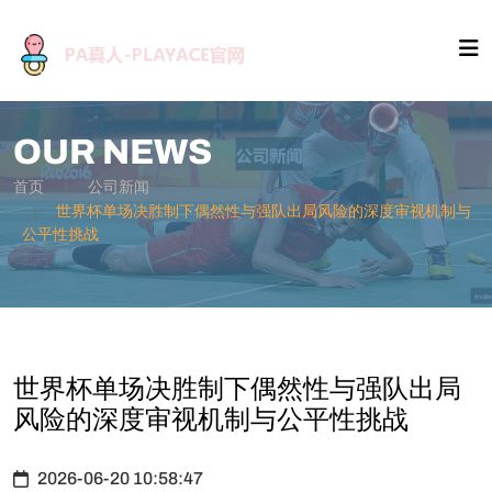
OUR NEWS
首页
公司新闻
世界杯单场决胜制下偶然性与强队出局风险的深度审视机制与
公平性挑战
世界杯单场决胜制下偶然性与强队出局
风险的深度审视机制与公平性挑战
2026-06-20 10:58:47