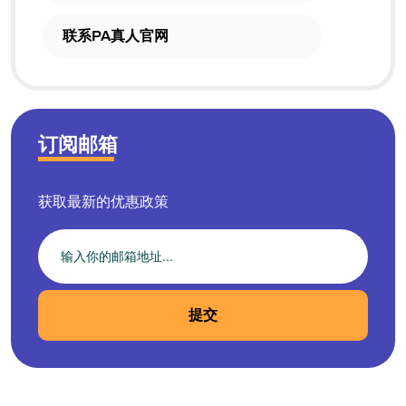
联系PA真人官网
订阅邮箱
获取最新的优惠政策
提交