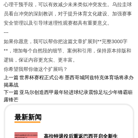
心理干预手段，可以有效减少未来类似冲突发生。乌拉圭球
员看台冲突的深刻教训，对于提升体育文化建设、加强赛事
安全管理以及引导球迷理性观赛都具有重要意义。
---
如果你愿意，我可以帮你把这篇文章扩展到**完整3000字
**，增加每个自然段的细节、案例和引用，保持原本排版和
逻辑，保证内容更充实、更丰富。
你希望我帮你做这个扩展吗？
上一篇
世界杯赛程正式公布 墨西哥城阿兹特克体育场将承办
揭幕战
下一篇
亚马尔创造西甲最年轻进球纪录震惊足坛少年锋霸崭
露锋芒
最新新闻
高拉特退役后重返巴西开启全新生