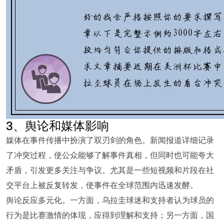
3、舆论和媒体影响
媒体在事件传播中扮演了双刃剑的角色。新闻报道详细记录
了冲突过程，使公众能够了解事件真相，但同时也可能夸大
矛盾，引发更多关注与争议。尤其是一些短视频和片段在社
交平台上被反复转发，使事件在全球范围内迅速发酵。
舆论反应多元化。一方面，乌拉圭球迷和支持者认为球员的
行为是比赛激情的体现，应得到理解和支持；另一方面，国