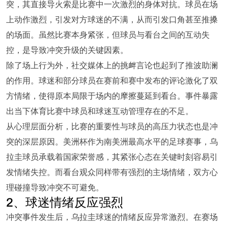
突，其直接导火索是比赛中一次激烈的身体对抗。球员在场
上动作激烈，引发对方球迷的不满，从而引发口角甚至推搡
的场面。虽然比赛本身紧张，但球员与看台之间的互动失
控，是导致冲突升级的关键因素。
除了场上行为外，社交媒体上的挑衅言论也起到了推波助澜
的作用。球迷和部分球员在赛前和赛中发布的评论激化了双
方情绪，使得原本局限于场内的摩擦蔓延到看台。事件暴露
出当下体育比赛中球员和球迷互动管理存在的不足。
从心理层面分析，比赛的重要性与球员的高压力状态也是冲
突的深层原因。美洲杯作为南美洲最高水平的足球赛事，乌
拉圭球员承载着国家荣誉感，其紧张心态在关键时刻容易引
发情绪失控。而看台观众同样带有强烈的主场情绪，双方心
理碰撞导致冲突不可避免。
2、球迷情绪反应强烈
冲突事件发生后，乌拉圭球迷的情绪反应异常激烈。在赛场