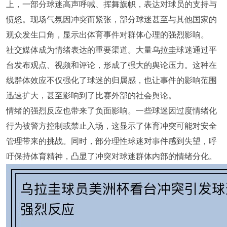
上，一部分球迷高声呼喊、挥舞旗帜，表达对球员的支持与
愤怒。现场气氛因冲突而紧张，部分球迷甚至与其他国家的
观众发生口角，显示出体育事件对群体心理的强烈影响。
社交媒体成为情绪表达的重要渠道。大量乌拉圭球迷通过平
台发布观点、视频和评论，形成了强大的舆论压力。这种在
线群体效应不仅强化了球迷的归属感，也让事件的影响范围
迅速扩大，甚至影响到了比赛外部的社会舆论。
情绪的强烈反应也带来了负面影响。一些球迷因过度情绪化
行为被警方控制或禁止入场，这显示了体育冲突可能对安全
管理带来的挑战。同时，部分理性球迷对事件感到失望，呼
吁保持体育精神，凸显了冲突对球迷群体内部的情绪分化。