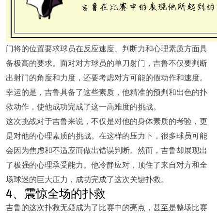
门将的位置要求球员在反应速度、判断力和心理素质方面具
备极高的要求。面对对方球员的单刀射门，吉鲁不仅要判断
出射门的角度和力度，还要考虑对方可能的假动作和速度。
幸运的是，吉鲁具备了这些素质，他精准的预判和出色的扑
救动作，使他成功完成了这一高难度的挑战。
这次挑战对于吉鲁来说，不仅是对他的身体素质的考验，更
是对他的心理素质的挑战。在这样的压力下，很多球员可能
会因为焦虑和不适应而做出错误判断。然而，吉鲁却展现出
了极强的心理承受能力。他冷静应对，顶住了来自对方和全
场球迷的巨大压力，成功完成了这次关键扑救。
4、震惊全场的扑救
吉鲁的这次扑救无疑成为了比赛中的亮点，甚至是整场比赛