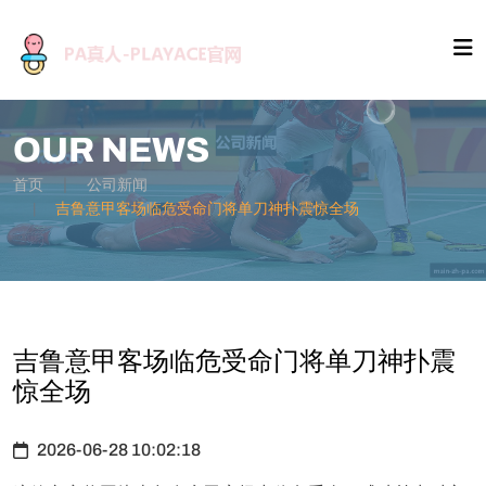
OUR NEWS
首页
公司新闻
吉鲁意甲客场临危受命门将单刀神扑震惊全场
吉鲁意甲客场临危受命门将单刀神扑震
惊全场
2026-06-28 10:02:18