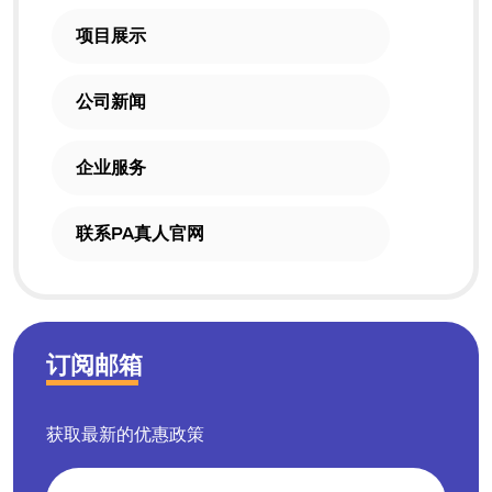
项目展示
公司新闻
企业服务
联系PA真人官网
订阅邮箱
获取最新的优惠政策