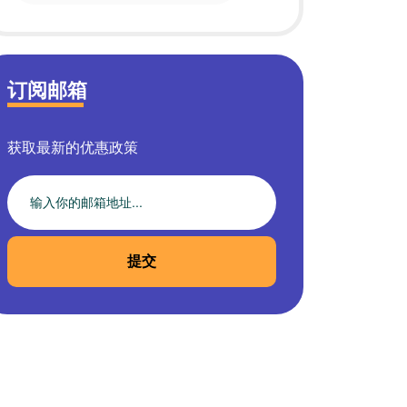
订阅邮箱
获取最新的优惠政策
提交