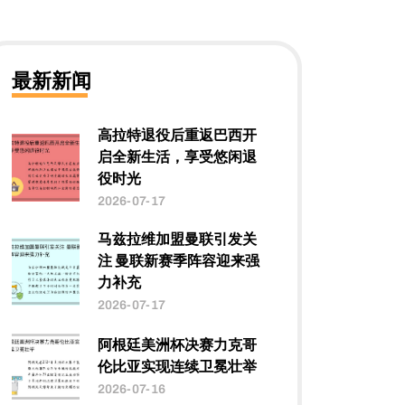
最新新闻
高拉特退役后重返巴西开
启全新生活，享受悠闲退
役时光
2026-07-17
马兹拉维加盟曼联引发关
注 曼联新赛季阵容迎来强
力补充
2026-07-17
阿根廷美洲杯决赛力克哥
伦比亚实现连续卫冕壮举
2026-07-16