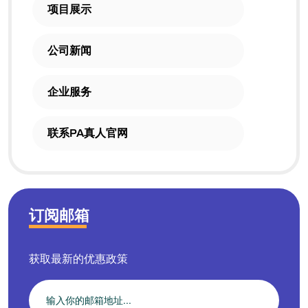
项目展示
公司新闻
企业服务
联系PA真人官网
订阅邮箱
获取最新的优惠政策