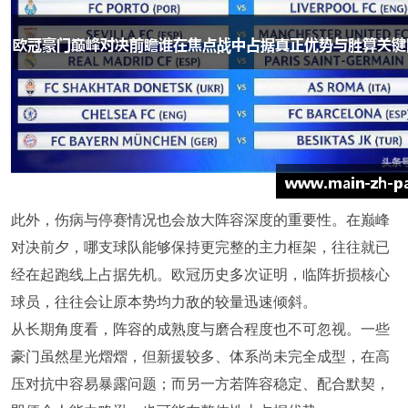
此外，伤病与停赛情况也会放大阵容深度的重要性。在巅峰
对决前夕，哪支球队能够保持更完整的主力框架，往往就已
经在起跑线上占据先机。欧冠历史多次证明，临阵折损核心
球员，往往会让原本势均力敌的较量迅速倾斜。
从长期角度看，阵容的成熟度与磨合程度也不可忽视。一些
豪门虽然星光熠熠，但新援较多、体系尚未完全成型，在高
压对抗中容易暴露问题；而另一方若阵容稳定、配合默契，