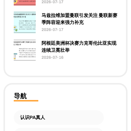
2026-07-17
马兹拉维加盟曼联引发关注 曼联新赛
季阵容迎来强力补充
2026-07-17
阿根廷美洲杯决赛力克哥伦比亚实现
连续卫冕壮举
2026-07-16
导航
认识PA真人