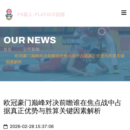
OUR NEWS
首页
公司新闻
欧冠豪门巅峰对决前瞻谁在焦点战中占据真正优势与胜算关键
因素解析
欧冠豪门巅峰对决前瞻谁在焦点战中占
据真正优势与胜算关键因素解析
2026-02-28 15:37:06