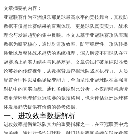
文章摘要的内容：
亚冠联赛作为亚洲俱乐部足球最高水平的竞技舞台，其攻防
数据不仅是比赛结果的直观体现，更是球队真实实力、战术
理念与发展趋势的集中反映。本文以基于亚冠联赛攻防表现
数据为研究核心，通过对进攻效率、防守稳定性、攻防转换
质量以及整体战术趋势的系统梳理，深入解读不同球队在亚
冠赛场上的实力结构与风格差异。文章尝试打破单纯以胜负
论英雄的传统视角，从数据背后挖掘球队战术执行力、人员
配置合理性以及临场应变能力，全面呈现亚冠球队在高强度
对抗中的真实面貌。通过多维度对比分析，不仅能够帮助读
者更清晰地理解亚冠联赛的竞技格局，也为评估亚洲足球整
体发展趋势提供有价值的参考依据。
一、进攻效率数据解析
进攻效率是衡量球队实力的重要指标之一，在亚冠联赛中尤
为关键。通过对场均进球数、射门转化率和关键传球次数等