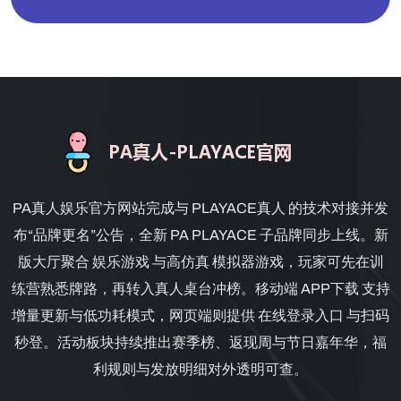
PA真人娱乐官方网站完成与 PLAYACE真人 的技术对接并发
布“品牌更名”公告，全新 PA PLAYACE 子品牌同步上线。新
版大厅聚合 娱乐游戏 与高仿真 模拟器游戏，玩家可先在训
练营熟悉牌路，再转入真人桌台冲榜。移动端 APP下载 支持
增量更新与低功耗模式，网页端则提供 在线登录入口 与扫码
秒登。活动板块持续推出赛季榜、返现周与节日嘉年华，福
利规则与发放明细对外透明可查。