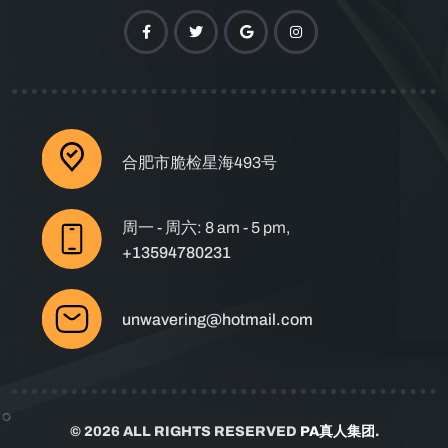
合肥市脆检星海493号
周一 - 周六: 8 am - 5 pm,
+13594780231
unwavering@hotmail.com
© 2026 ALL RIGHTS RESERVED
PA真人集团
.