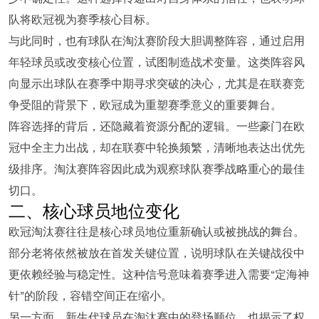
队将欧冠视为赛季核心目标。
与此同时，也有球队在淘汰赛阶段大胆调整阵容，通过启用
年轻球员或改变核心位置，试图制造战术变量。这类阵容风
向显示出球队在赛季中期寻求突破的决心，尤其是在联赛竞
争受阻的背景下，欧冠成为重塑赛季意义的重要舞台。
阵容选择的背后，还隐藏着资源分配的逻辑。一些豪门在欧
冠中全主力出战，却在联赛中轮换频繁，清晰地表达出优先
级排序。淘汰赛阵容因此成为观察球队赛季战略重心的最佳
切口。
二、核心球员地位变化
欧冠淘汰赛往往是核心球员地位重新确认或被挑战的舞台。
部分老将依然被放在首发关键位置，说明球队在关键战役中
更依赖经验与稳定性。这种信号意味着赛季进入需要“定海神
针”的阶段，容错空间正在缩小。
另一方面，新生代球员在淘汰赛中的登场顺位，也揭示了权