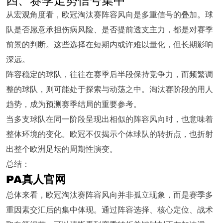
四、赛季走势信号集中
从宏观角度看，欧冠淘汰赛阵容风向是多重信号的叠加。球
队是否愿意承担伤病风险、是否提前透支主力，都是对赛季
前景的判断。这些选择在短期内或许难以量化，但长期影响
深远。
阵容稳定的球队，往往在赛季后半段保持竞争力，而频繁调
整的球队，则可能处于探索与动荡之中。淘汰赛阶段的用人
趋势，成为预测赛季结局的重要参考。
当多支球队在同一阶段呈现出相似的阵容风向时，也意味着
整体环境的变化。欧冠不仅揭示个体球队的转折点，也折射
出整个欧洲足坛的周期性演变。
总结：
PA真人官网
总体来看，欧冠淘汰赛阵容风向并非孤立现象，而是赛季多
重因素交汇后的集中体现。通过阵容选择、核心定位、战术