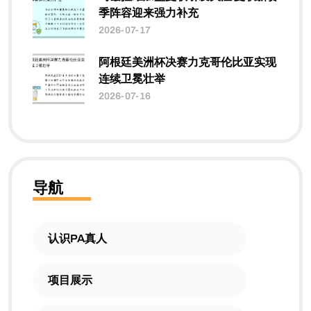
季阵容迎来强力补充
2026-07-17
阿根廷美洲杯决赛力克哥伦比亚实现
连续卫冕壮举
2026-07-16
导航
认识PA真人
项目展示