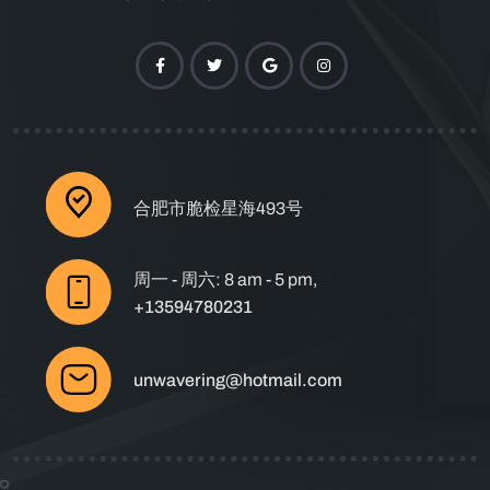
合肥市脆检星海493号
周一 - 周六: 8 am - 5 pm,
+13594780231
unwavering@hotmail.com