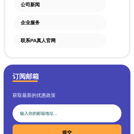
公司新闻
企业服务
联系PA真人官网
订阅邮箱
获取最新的优惠政策
提交