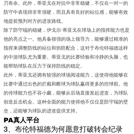
刃有余。此外，蒂亚戈在对抗中非常稳健，不仅在一对一的
防守中表现得非常强硬，而且具有良好的站位感，能够有效
地提前预判对方的进攻路线。
除了防守端的稳健，伊戈尔·蒂亚戈在球场上的指挥能力也是
他的亮点之一。他具备很强的场上领导力，能够通过精准的
指挥来调整防线的站位和协防配合，这对于布伦特福德这样
的中游球队尤为重要。蒂亚戈的比赛经验和冷静的头脑，也
能帮助球队在压力下保持防线的稳定。
此外，蒂亚戈还拥有较强的球场阅读能力，这使得他能够在
比赛中通过出色的拦截和断球为球队赢得更多的控球权。他
的传球能力也不容小觑，能够从后场直接发起进攻，为球队
创造反击机会。这种全面的能力使得他不仅仅是防守端的壁
垒，还能够为球队的进攻提供支持。
PA真人平台
3、布伦特福德为何愿意打破转会纪录