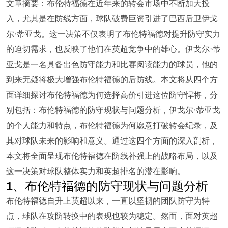
文章摘要：布伦特福德在近年来的转会市场中不断加大投
入，尤其是在防线方面，球队破费巨资引进了巴西后卫伊戈
尔·蒂亚戈。这一决策不仅表明了布伦特福德对提升防守实力
的迫切需求，也反映了他们在英超竞争中的雄心。伊戈尔·蒂
亚戈是一名具备出色防守能力和比赛阅读能力的球员，他的
到来无疑将极大增强布伦特福德的后防线。本文将从四个方
面详细探讨布伦特福德为何选择高价引进这位防守悍将，分
别包括：布伦特福德的防守现状与问题分析，伊戈尔·蒂亚戈
的个人能力和特点，布伦特福德为何愿意打破转会纪录，及
其对球队未来的影响和意义。通过这四个方面的深入剖析，
本文将全面呈现布伦特福德在防线补强上的战略布局，以及
这一决策对球队整体实力和英超排名的潜在影响。
1、布伦特福德的防守现状与问题分析
布伦特福德自升上英超以来，一直以坚韧的团队防守为特
点，球队在攻防转换中的表现也较为稳定。然而，面对英超