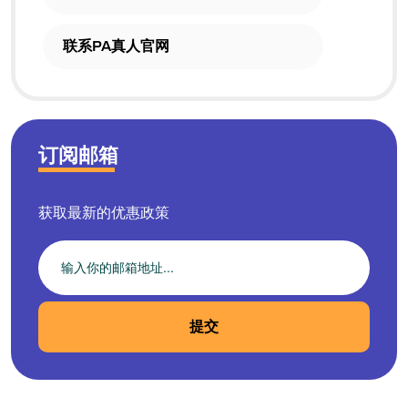
联系PA真人官网
订阅邮箱
获取最新的优惠政策
提交