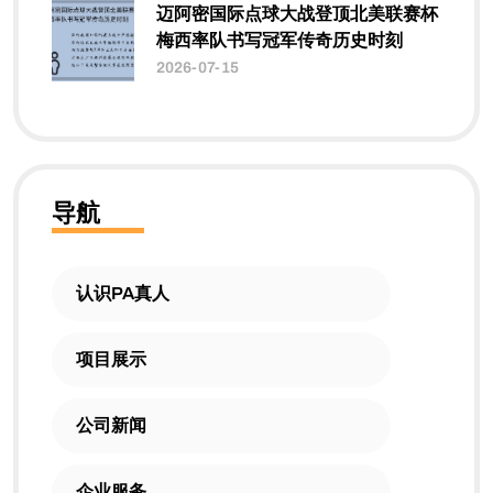
迈阿密国际点球大战登顶北美联赛杯
梅西率队书写冠军传奇历史时刻
2026-07-15
导航
认识PA真人
项目展示
公司新闻
企业服务