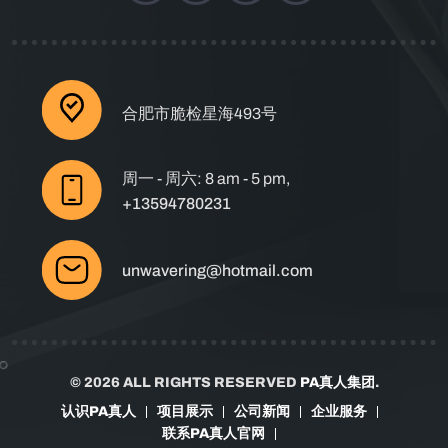
合肥市脆检星海493号
周一 - 周六: 8 am - 5 pm,
+13594780231
unwavering@hotmail.com
© 2026 ALL RIGHTS RESERVED
PA真人集团
.
认识PA真人
项目展示
公司新闻
企业服务
联系PA真人官网