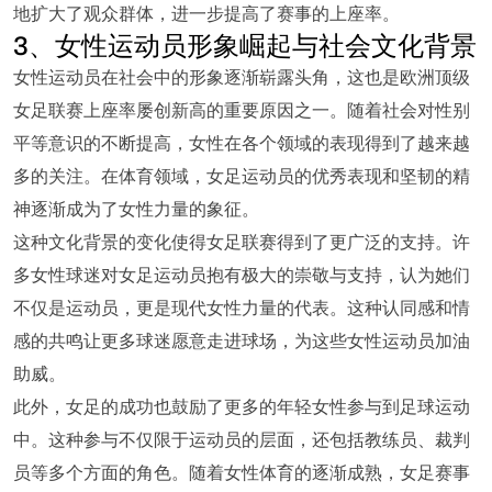
地扩大了观众群体，进一步提高了赛事的上座率。
3、女性运动员形象崛起与社会文化背景
女性运动员在社会中的形象逐渐崭露头角，这也是欧洲顶级
女足联赛上座率屡创新高的重要原因之一。随着社会对性别
平等意识的不断提高，女性在各个领域的表现得到了越来越
多的关注。在体育领域，女足运动员的优秀表现和坚韧的精
神逐渐成为了女性力量的象征。
这种文化背景的变化使得女足联赛得到了更广泛的支持。许
多女性球迷对女足运动员抱有极大的崇敬与支持，认为她们
不仅是运动员，更是现代女性力量的代表。这种认同感和情
感的共鸣让更多球迷愿意走进球场，为这些女性运动员加油
助威。
此外，女足的成功也鼓励了更多的年轻女性参与到足球运动
中。这种参与不仅限于运动员的层面，还包括教练员、裁判
员等多个方面的角色。随着女性体育的逐渐成熟，女足赛事