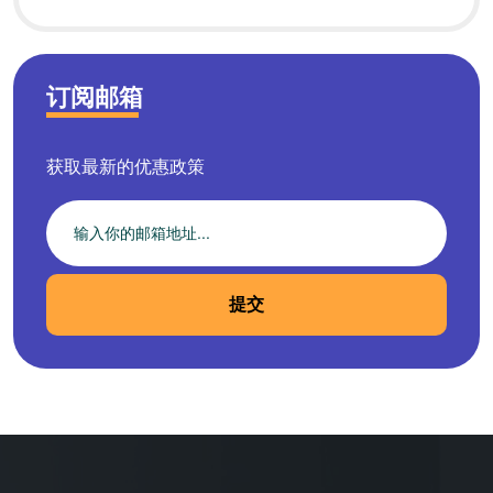
订阅邮箱
获取最新的优惠政策
提交