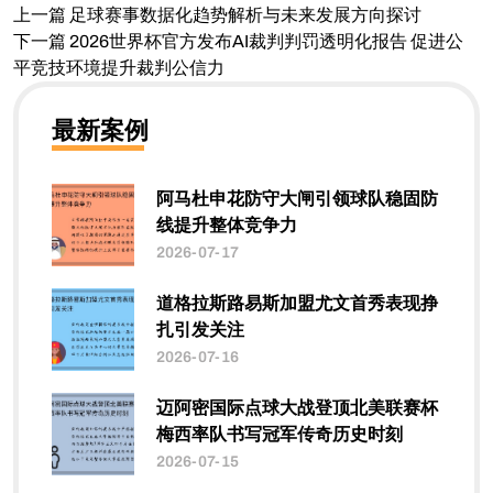
上一篇
足球赛事数据化趋势解析与未来发展方向探讨
下一篇
2026世界杯官方发布AI裁判判罚透明化报告 促进公
平竞技环境提升裁判公信力
最新案例
阿马杜申花防守大闸引领球队稳固防
线提升整体竞争力
2026-07-17
道格拉斯路易斯加盟尤文首秀表现挣
扎引发关注
2026-07-16
迈阿密国际点球大战登顶北美联赛杯
梅西率队书写冠军传奇历史时刻
2026-07-15