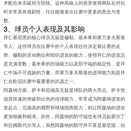
术配合来击破对方防线。这种风格上的差异使得两队在对抗
时非常具有戏剧性，往往能激发出比赛中更多的悬念与变
数。
3、球员个人表现及其影响
拜仁慕尼黑的核心球员无疑是穆勒、基米希和莱万多夫斯基
等人。这些球员在比赛中的个人表现往往决定着比赛的走
势。穆勒的灵动跑位和组织进攻的能力，使得拜仁的进攻总
是充满变数；基米希的控场能力以及防守端的稳定性，是拜
仁中场不可或缺的力量。而莱万多夫斯基的进球能力则是拜
仁在欧冠比赛中最重要的武器之一。
阿森纳方面，萨卡和厄德高无疑是球队的两大亮点。萨卡凭
借其快速的突破和出色的传球能力，常常成为阿森纳进攻的
发起点；厄德高的视野和球场指挥能力，则让阿森纳的进攻
更加细腻和精准。此外，阿森纳的防守端也有球员如霍尔丁
和拉姆斯代尔等人，虽然阿森纳的防守并不算是最坚固，但