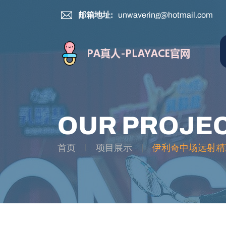
邮箱地址:
unwavering@hotmail.com
OUR PROJE
首页
项目展示
伊利奇中场远射精