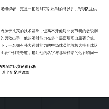
场组织者，更是一把随时可以出鞘的“利剑”，为球队提供
，既源于扎实的技术基础，也离不开他对比赛节奏的敏锐洞
刻的勇敢出手，他的远射能力在多个层面展现出重要价值。
景下，一名拥有强大远射能力的中场球员能够极大提升球队
在比赛中创造奇迹，也让他的名字与那些精彩的远射瞬间一
成的深层比赛逻辑解析
打造全新足球篇章