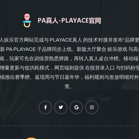
真人娱乐官方网站完成与 PLAYACE真人 的技术对接并发布“品牌更
新 PA PLAYACE 子品牌同步上线。新版大厅聚合 娱乐游戏 与高
戏，玩家可先在训练营熟悉牌路，再转入真人桌台冲榜。移动端 
持增量更新与低功耗模式，网页端则提供 在线登录入口 与扫码秒
续推出赛季榜、返现周与节日嘉年华，福利规则与发放明细对外
查。