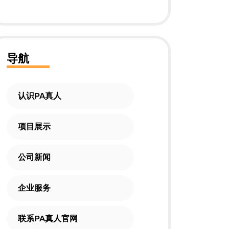
导航
认识PA真人
项目展示
公司新闻
企业服务
联系PA真人官网