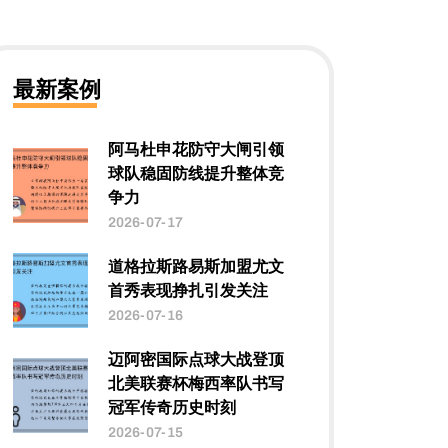
最新案例
阿马杜申花防守大闸引领
球队稳固防线提升整体竞
争力
2026-07-17
道格拉斯路易斯加盟尤文
首秀表现挣扎引发关注
2026-07-16
迈阿密国际点球大战登顶
北美联赛杯梅西率队书写
冠军传奇历史时刻
2026-07-15