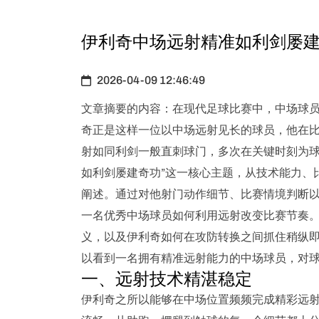
伊利奇中场远射精准如利剑屡
2026-04-09 12:46:49
文章摘要的内容：在现代足球比赛中，中场球
奇正是这样一位以中场远射见长的球员，他在
射如同利剑一般直刺球门，多次在关键时刻为球
如利剑屡建奇功”这一核心主题，从技术能力、
阐述。通过对他射门动作细节、比赛情境判断
一名优秀中场球员如何利用远射改变比赛节奏
义，以及伊利奇如何在攻防转换之间抓住稍纵
以看到一名拥有精准远射能力的中场球员，对
一、远射技术精湛稳定
伊利奇之所以能够在中场位置频频完成精彩远