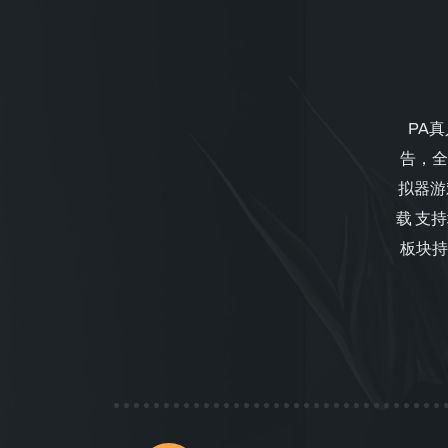
PA
告，全
拟器游
载 支
板块持