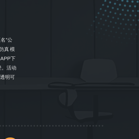
名”公
仿真 模
APP下
登。活动
透明可