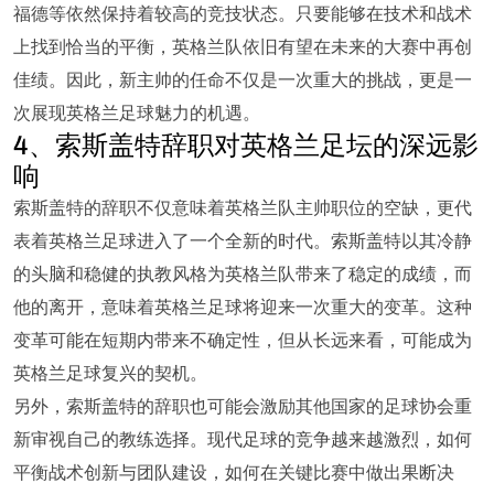
福德等依然保持着较高的竞技状态。只要能够在技术和战术
上找到恰当的平衡，英格兰队依旧有望在未来的大赛中再创
佳绩。因此，新主帅的任命不仅是一次重大的挑战，更是一
次展现英格兰足球魅力的机遇。
4、索斯盖特辞职对英格兰足坛的深远影
响
索斯盖特的辞职不仅意味着英格兰队主帅职位的空缺，更代
表着英格兰足球进入了一个全新的时代。索斯盖特以其冷静
的头脑和稳健的执教风格为英格兰队带来了稳定的成绩，而
他的离开，意味着英格兰足球将迎来一次重大的变革。这种
变革可能在短期内带来不确定性，但从长远来看，可能成为
英格兰足球复兴的契机。
另外，索斯盖特的辞职也可能会激励其他国家的足球协会重
新审视自己的教练选择。现代足球的竞争越来越激烈，如何
平衡战术创新与团队建设，如何在关键比赛中做出果断决