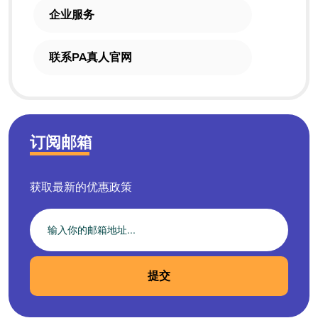
企业服务
联系PA真人官网
订阅邮箱
获取最新的优惠政策
提交