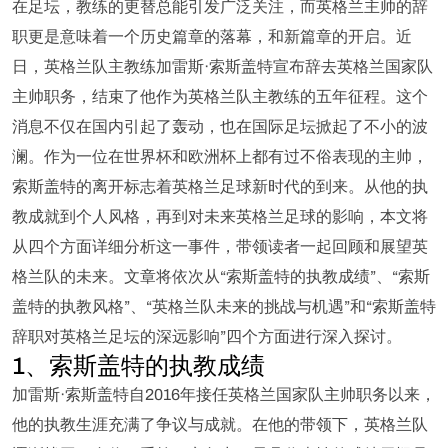
在足坛，教练的更替总能引发广泛关注，而英格兰主帅的辞
职更是意味着一个历史篇章的落幕，和新篇章的开启。近
日，英格兰队主教练加雷斯·索斯盖特宣布辞去英格兰国家队
主帅职务，结束了他作为英格兰队主教练的五年征程。这个
消息不仅在国内引起了轰动，也在国际足坛掀起了不小的波
澜。作为一位在世界杯和欧洲杯上都有过不俗表现的主帅，
索斯盖特的离开标志着英格兰足球新时代的到来。从他的执
教成就到个人风格，再到对未来英格兰足球的影响，本文将
从四个方面详细分析这一事件，带领读者一起回顾和展望英
格兰队的未来。文章将依次从“索斯盖特的执教成绩”、“索斯
盖特的执教风格”、“英格兰队未来的挑战与机遇”和“索斯盖特
辞职对英格兰足坛的深远影响”四个方面进行深入探讨。
1、索斯盖特的执教成绩
加雷斯·索斯盖特自2016年接任英格兰国家队主帅职务以来，
他的执教生涯充满了争议与成就。在他的带领下，英格兰队