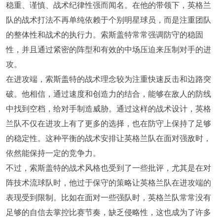
稳重、谨慎、战术纪律性强而闻名。在他的带领下，英格兰
队的战术打法不再单纯依赖于个别明星球员，而是注重团队
的整体性和战术的执行力。索斯盖特常常强调防守的稳固
性，并且通过紧密的阵型和有效的中场压迫来压制对手的进
攻。
在进攻端，索斯盖特的战术理念较为注重快速反击和边路突
破。他相信，通过速度和创造力的结合，能够在敌人的防线
中找到空档，给对手制造威胁。通过这样的战术设计，英格
兰队不仅在进攻上有了更多的选择，也在防守上保持了足够
的稳定性。这种平衡的战术安排让英格兰队在面对强敌时，
依然能保持一定的竞争力。
不过，索斯盖特的战术风格也受到了一些批评，尤其是在对
阵技术流球队时，他过于保守的策略让英格兰队在进攻端的
表现受到限制。比如在面对一些强队时，英格兰队常常没有
足够的自信去掌控比赛节奏，缺乏侵略性，这也成为了许多