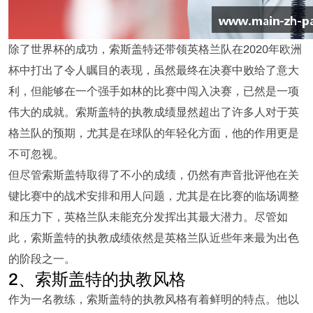
除了世界杯的成功，索斯盖特还带领英格兰队在2020年欧洲
杯中打出了令人瞩目的表现，虽然最终在决赛中败给了意大
利，但能够在一个强手如林的比赛中闯入决赛，已然是一项
伟大的成就。索斯盖特的执教成绩显然超出了许多人对于英
格兰队的预期，尤其是在球队的年轻化方面，他的作用更是
不可忽视。
但尽管索斯盖特取得了不小的成绩，仍然有声音批评他在关
键比赛中的战术安排和用人问题，尤其是在比赛的临场调整
和压力下，英格兰队未能充分发挥出其最大潜力。尽管如
此，索斯盖特的执教成绩依然是英格兰队近些年来最为出色
的阶段之一。
2、索斯盖特的执教风格
作为一名教练，索斯盖特的执教风格有着鲜明的特点。他以