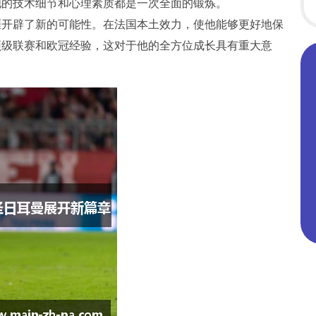
他的技术细节和心理素质都是一次全面的锻炼。
涯开辟了新的可能性。在法国本土效力，使他能够更好地保
顶级联赛和欧冠经验，这对于他的全方位成长具有重大意