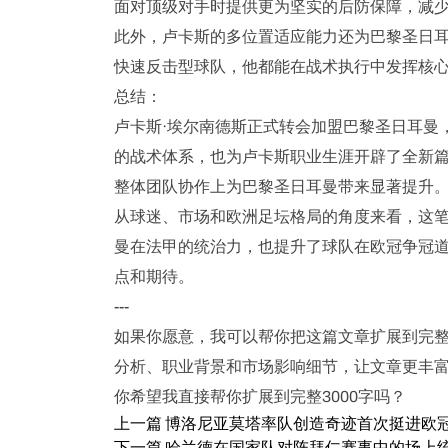
面对顶级对手时提供更为坚实的后防保障，减
此外，卢卡斯的多位置适应能力还为巴黎圣日
快速反击型球队，他都能在战术执行中发挥核
总结：
卢卡斯·埃尔南德斯正式转会加盟巴黎圣日耳曼
的战术体系，也为卢卡斯职业生涯开辟了全新
整体团队协作上为巴黎圣日耳曼带来显著提升
从球迷、市场和欧洲足坛格局的角度来看，这
曼在法甲的统治力，也提升了球队在欧冠争冠
点和期待。
---
如果你愿意，我可以帮你把这篇文章扩展到完整
分析、职业背景和市场影响细节，让文章更丰
你希望我直接帮你扩展到完整3000字吗？
上一篇
博洛尼亚莫塔率队创造奇迹首次挺进欧
下一篇
哈兰德在国家队对阵拜仁赛事中的场上