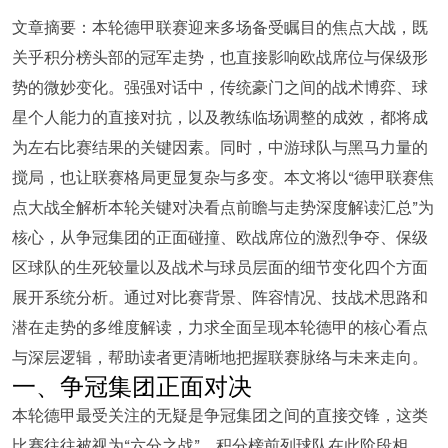
文章摘要：本轮德甲联赛迎来多场备受瞩目的焦点大战，既
关乎积分榜头部的冠军走势，也直接影响欧战席位与保级形
势的微妙变化。强强对话中，传统豪门之间的战术博弈、球
星个人能力的直接对抗，以及教练临场调整的成效，都将成
为左右比赛结果的关键因素。同时，中游球队与黑马力量的
搅局，也让联赛格局更显复杂与多变。本文将以“德甲联赛焦
点大战全解析本轮关键对决看点前瞻与走势深度解读汇总”为
核心，从争冠集团的正面碰撞、欧战席位的激烈争夺、保级
区球队的生死较量以及战术与球员层面的细节变化四个方面
展开系统分析。通过对比赛背景、阵容情况、技战术思路和
潜在走势的多维度解读，力求全面呈现本轮德甲的核心看点
与深层逻辑，帮助读者更清晰地把握联赛脉络与未来走向。
一、争冠集团正面对决
本轮德甲最受关注的无疑是争冠集团之间的直接交锋，这类
比赛往往被视为“六分之战”。积分榜前列球队在此阶段相