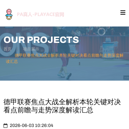
OUR PROJECTS
首页
项目展示
德甲联赛焦点大战全解析本轮关键对决看点前瞻与走势深度解
读汇总
德甲联赛焦点大战全解析本轮关键对决
看点前瞻与走势深度解读汇总
2026-06-03 10:26:04