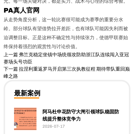
元。每一场关键对决，都是实力、战术与心理的综合考验。
PA真人官网
从走势角度分析，这一轮比赛很可能成为赛季的重要分水
岭。部分球队有望借势拉开差距，也有球队可能因失利而被
迫调整目标。正是这种不确定性与持续张力，使德甲联赛始
终保持着强烈的观赏性与讨论价值。
上一篇
弗兰克稳定坐镇中场统领攻防助浙江队连续闯入亚冠
赛场头号功臣
下一篇
拉涅利重返罗马开启第三次执教征程 期待带队重回巅
峰之路
最新案例
阿马杜申花防守大闸引领球队稳固防
线提升整体竞争力
2026-07-17