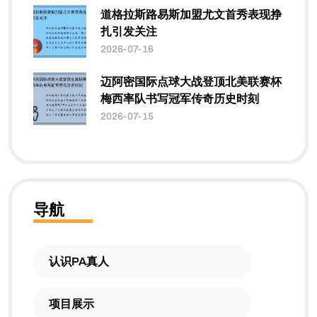
道格拉斯路易斯加盟尤文首秀表现挣
扎引发关注
2026-07-16
迈阿密国际点球大战登顶北美联赛杯
梅西率队书写冠军传奇历史时刻
2026-07-15
导航
认识PA真人
项目展示