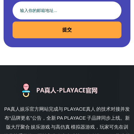
提交
PA真人娱乐官方网站完成与 PLAYACE真人 的技术对接并发
布“品牌更名”公告，全新 PA PLAYACE 子品牌同步上线。新
版大厅聚合 娱乐游戏 与高仿真 模拟器游戏，玩家可先在训