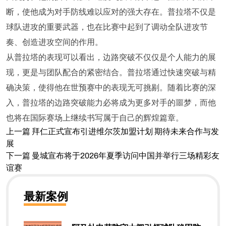
断，使他成为对手防线难以应对的强大存在。普拉塔不仅是
球队进攻的重要武器，也在比赛中起到了调动全队进攻节
奏、创造进攻空间的作用。
从普拉塔的表现可以看出，边路突破不仅仅是个人能力的展
现，更是与团队配合的紧密结合。普拉塔通过快速突破与精
确决策，使得他在世预赛中的表现无可挑剔。随着比赛的深
入，普拉塔的边路突破能力必将成为更多对手的噩梦，而他
也将在国际赛场上继续书写属于自己的辉煌篇章。
上一篇
拜仁正式宣布引进维尔茨加盟计划 期待未来合作与发
展
下一篇
曼城宣布将于2026年夏季访问中国并举行三场精彩友
谊赛
最新案例