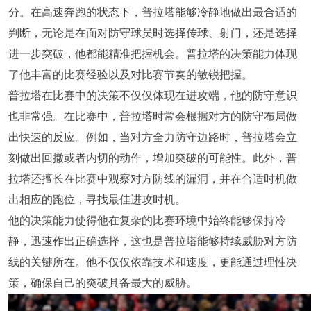
分。在高速奔跑的状态下，普拉塔能够冷静地做出最合适的
判断，无论是在面对防守球员时选择传球、射门，还是选择
进一步突破，他都能精准把握机会。普拉塔的决策能力体现
了他丰富的比赛经验以及对比赛节奏的敏锐把握。
普拉塔在比赛中的决策不仅仅体现在进攻端，他的防守意识
也非常强。在比赛中，普拉塔时常会根据对方的防守布局做
出快速的反应。例如，当对方全力防守边路时，普拉塔会立
刻做出回撤或者内切的动作，增加突破的可能性。此外，普
拉塔还擅长在比赛中观察对方防线的漏洞，并在合适时机做
出相应的跑位，寻找最佳进攻时机。
他的决策能力使得他在复杂的比赛环境中始终能够保持冷
静，迅速作出正确选择，这也是普拉塔能够持续威胁对方防
线的关键所在。他不仅仅依靠技术和速度，更能通过理性决
策，确保自己的突破具备最大的威胁。