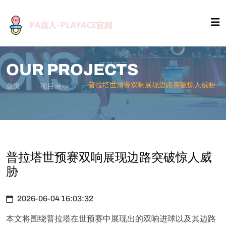
OUR PROJECTS
普拉塔世预赛双响展现边路突破惊人威胁
首页
项目展示
普拉塔世预赛双响展现边路突破惊人威
胁
2026-06-04 16:03:32
本文将围绕普拉塔在世预赛中展现出的双响进球以及其边路