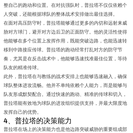
整自己的跑动和位置。在对抗强队时，普拉塔不仅仅依赖个
人突破，还能根据球队的整体战术安排做出最佳选择。
在面对高压防守时，普拉塔能够通过更多的内切和远射来威
胁对方球门，避开对方边后卫的正面防守。他的灵活性使得
他能够在多个位置上发挥作用，既能突破边路，也能迅速转
移到中路接应传球。普拉塔的跑动经常打乱对方的防守节
奏，尤其是在反击战术中，他能够迅速找准最佳位置，等待
队友的精准传球。
此外，普拉塔在与教练的战术安排上也能够迅速融入，确保
球队整体进攻流畅。他并不单纯依赖个人能力，而是能够与
队友形成默契配合。通过快速的跑动、精准的传球和切入，
普拉塔能有效地为球队的进攻组织提供支持，并最大限度地
发挥自己的优势。
4、普拉塔的决策能力
普拉塔在场上的决策能力也是他边路突破威胁的重要组成部