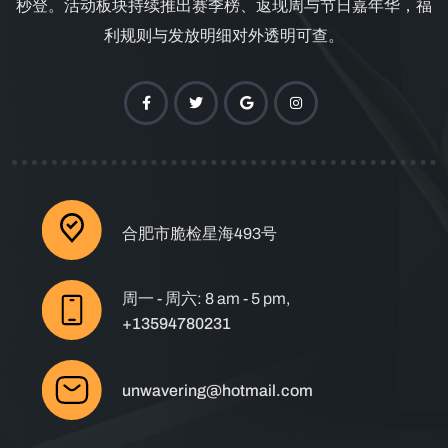
秒登。活动板块持续推出赛季榜、返现周与节日嘉年华，福
利规则与发放明细对外透明可查。
合肥市脆检星海493号
周一 - 周六: 8 am - 5 pm,
+13594780231
unwavering@hotmail.com