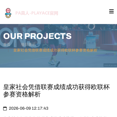
OUR PROJECTS
首页
项目展示
皇家社会凭借联赛成绩成功获得欧联杯参赛资格解析
皇家社会凭借联赛成绩成功获得欧联杯
参赛资格解析
2026-06-09 12:17:43