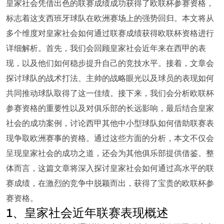
皇家社会凭借出色的联赛成绩成功获得了欧联杯参赛资格，
标志着这支西班牙球队在欧洲赛场上的强势回归。本文将从
多个维度对皇家社会如何通过联赛成绩获得欧联杯资格进行
详细解析。首先，我们会回顾皇家社会近年来在西甲的表
现，以及他们如何稳步提升自己的竞技水平。接着，文章会
探讨球队的战术打法、主帅的战略眼光以及球员的表现如何
共同推动球队取得了这一佳绩。接下来，我们会分析欧联杯
参赛资格的重要性以及对俱乐部的长远影响，最后结合皇家
社会的成功案例，讨论西甲其他中小型球队如何借助联赛表
现争取欧洲赛事的资格。通过这些方面的分析，本文不仅会
呈现皇家社会的成功之道，还会为其他俱乐部提供借鉴。整
体而言，这篇文章将深入探讨皇家社会如何通过高水平的联
赛成绩，在激烈的竞争中脱颖而出，获得了宝贵的欧联杯参
赛资格。
1、皇家社会近年联赛表现概述