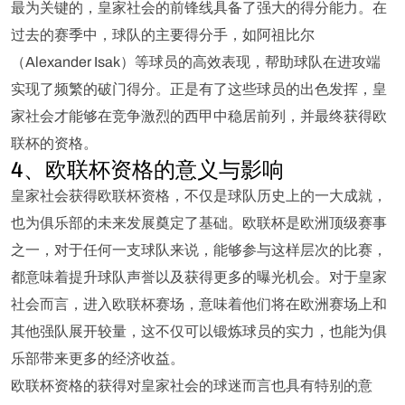
最为关键的，皇家社会的前锋线具备了强大的得分能力。在
过去的赛季中，球队的主要得分手，如阿祖比尔
（Alexander Isak）等球员的高效表现，帮助球队在进攻端
实现了频繁的破门得分。正是有了这些球员的出色发挥，皇
家社会才能够在竞争激烈的西甲中稳居前列，并最终获得欧
联杯的资格。
4、欧联杯资格的意义与影响
皇家社会获得欧联杯资格，不仅是球队历史上的一大成就，
也为俱乐部的未来发展奠定了基础。欧联杯是欧洲顶级赛事
之一，对于任何一支球队来说，能够参与这样层次的比赛，
都意味着提升球队声誉以及获得更多的曝光机会。对于皇家
社会而言，进入欧联杯赛场，意味着他们将在欧洲赛场上和
其他强队展开较量，这不仅可以锻炼球员的实力，也能为俱
乐部带来更多的经济收益。
欧联杯资格的获得对皇家社会的球迷而言也具有特别的意