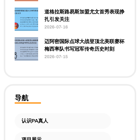
道格拉斯路易斯加盟尤文首秀表现挣
扎引发关注
2026-07-16
迈阿密国际点球大战登顶北美联赛杯
梅西率队书写冠军传奇历史时刻
2026-07-15
导航
认识PA真人
项目展示