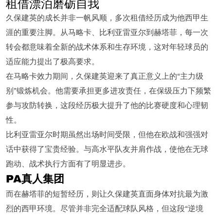
租借漂泊磨砺自我
久保建英的成长并非一帆风顺，多次租借经历成为他西甲生
涯的重要注脚。从马略卡、比利亚雷亚尔到赫塔菲，每一次
转会都意味着全新的战术体系和生存环境，这对年轻球员的
适应能力提出了极高要求。
在马略卡效力期间，久保建英迎来了真正意义上的“主力级
别”锻炼机会。他需要承担更多进攻责任，在保级压力下频繁
参与攻防转换，这段经历极大提升了他的比赛硬度和心理韧
性。
比利亚雷亚尔时期虽然出场时间受限，但他在欧战和强强对
话中获得了宝贵经验。与高水平队友并肩作战，使他在无球
跑动、战术执行方面有了明显进步。
PA真人集团
而在赫塔菲的短暂经历，则让久保建英直面身体对抗最为激
烈的西甲环境。尽管并非完全适配球队风格，但这段“逆境