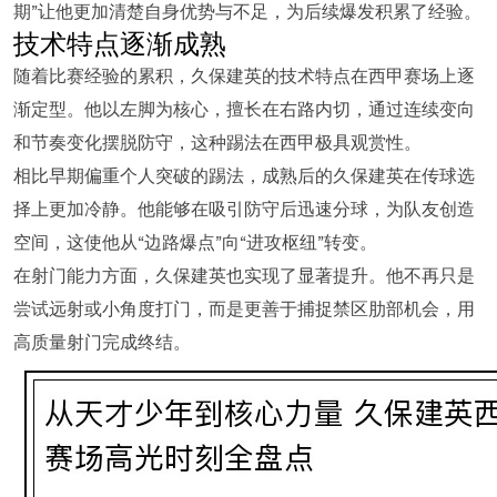
期”让他更加清楚自身优势与不足，为后续爆发积累了经验。
技术特点逐渐成熟
随着比赛经验的累积，久保建英的技术特点在西甲赛场上逐
渐定型。他以左脚为核心，擅长在右路内切，通过连续变向
和节奏变化摆脱防守，这种踢法在西甲极具观赏性。
相比早期偏重个人突破的踢法，成熟后的久保建英在传球选
择上更加冷静。他能够在吸引防守后迅速分球，为队友创造
空间，这使他从“边路爆点”向“进攻枢纽”转变。
在射门能力方面，久保建英也实现了显著提升。他不再只是
尝试远射或小角度打门，而是更善于捕捉禁区肋部机会，用
高质量射门完成终结。