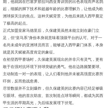
期，他就因在巴塞罗那拉玛西亚青训营的出色表现而声名鹊
起，细腻的脚下技术和超越年龄的比赛理解力，让他成为欧
洲球探关注的焦点。这种天赋背景，为他后来踏入西甲奠定
了极高的起点。
正式加盟皇家马德里后，久保建英虽然未能立刻在豪门立
足，但“皇马系”身份本身就意味着顶级平台的认可。对于一
名尚未成年的亚洲球员而言，能够进入西甲豪门体系，本身
就是其天赋被高度肯定的象征。
在初登西甲赛场时，久保建英展现出的并非只有灵气，更有
敢于在强对抗环境下持球突破的勇气。他在边路频繁要球、
主动制造一对一的表现，让人们看到他并未被高强度比赛所
吓倒，反而愈战愈勇。
尽管数据并不立刻爆炸，但久保建英的比赛内容已经足够吸
引眼球。他的首次助攻、首次制造点球等瞬间，都成为其西
甲生涯的早期高光，为后续发展埋下伏笔。