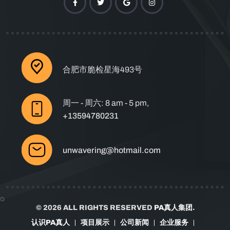
合肥市脆检星海493号
周一 - 周六: 8 am - 5 pm,
+13594780231
unwavering@hotmail.com
© 2026 ALL RIGHTS RESERVED
PA真人集团
.
认识PA真人
项目展示
公司新闻
企业服务