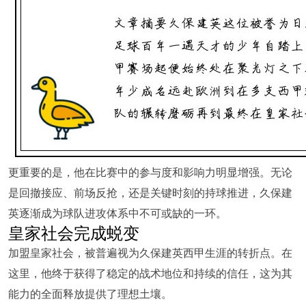
更重要的是，他在比赛中的参与度和影响力明显增强。无论
是回撤接应、前场反抢，还是关键时刻的持球推进，久保建
英逐渐成为球队进攻体系中不可或缺的一环。
皇家社会完成蜕变
加盟皇家社会，被普遍视为久保建英西甲生涯的转折点。在
这里，他终于获得了稳定的战术地位和持续的信任，这为其
能力的全面释放提供了理想土壤。