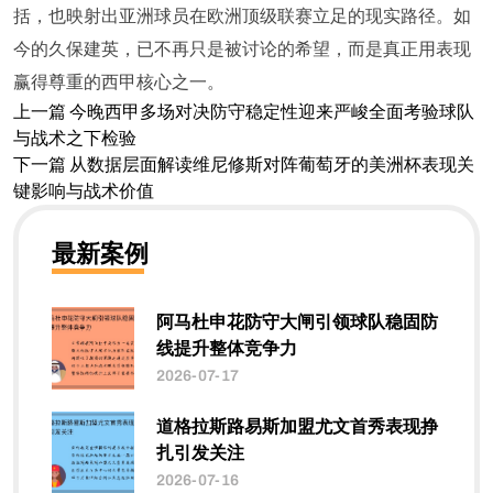
括，也映射出亚洲球员在欧洲顶级联赛立足的现实路径。如
今的久保建英，已不再只是被讨论的希望，而是真正用表现
赢得尊重的西甲核心之一。
上一篇
今晚西甲多场对决防守稳定性迎来严峻全面考验球队
与战术之下检验
下一篇
从数据层面解读维尼修斯对阵葡萄牙的美洲杯表现关
键影响与战术价值
最新案例
阿马杜申花防守大闸引领球队稳固防
线提升整体竞争力
2026-07-17
道格拉斯路易斯加盟尤文首秀表现挣
扎引发关注
2026-07-16