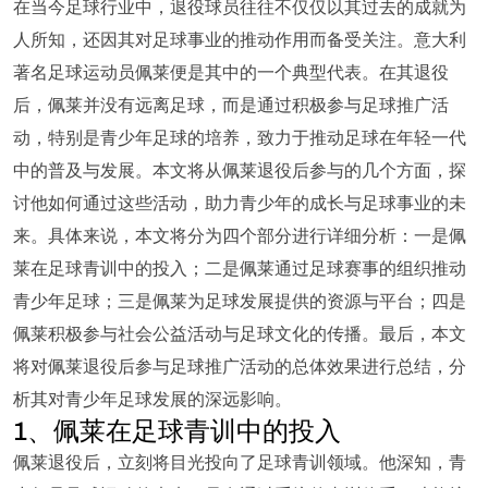
在当今足球行业中，退役球员往往不仅仅以其过去的成就为
人所知，还因其对足球事业的推动作用而备受关注。意大利
著名足球运动员佩莱便是其中的一个典型代表。在其退役
后，佩莱并没有远离足球，而是通过积极参与足球推广活
动，特别是青少年足球的培养，致力于推动足球在年轻一代
中的普及与发展。本文将从佩莱退役后参与的几个方面，探
讨他如何通过这些活动，助力青少年的成长与足球事业的未
来。具体来说，本文将分为四个部分进行详细分析：一是佩
莱在足球青训中的投入；二是佩莱通过足球赛事的组织推动
青少年足球；三是佩莱为足球发展提供的资源与平台；四是
佩莱积极参与社会公益活动与足球文化的传播。最后，本文
将对佩莱退役后参与足球推广活动的总体效果进行总结，分
析其对青少年足球发展的深远影响。
1、佩莱在足球青训中的投入
佩莱退役后，立刻将目光投向了足球青训领域。他深知，青