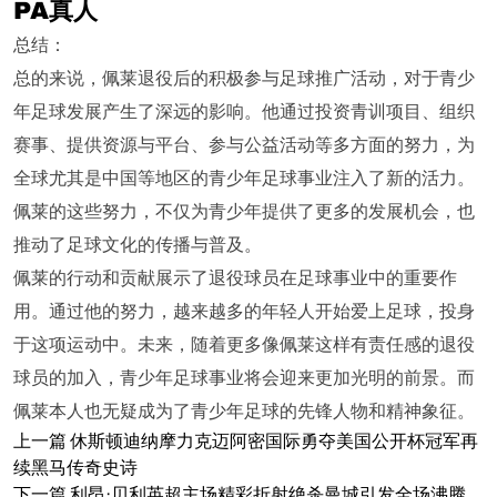
PA真人
总结：
总的来说，佩莱退役后的积极参与足球推广活动，对于青少
年足球发展产生了深远的影响。他通过投资青训项目、组织
赛事、提供资源与平台、参与公益活动等多方面的努力，为
全球尤其是中国等地区的青少年足球事业注入了新的活力。
佩莱的这些努力，不仅为青少年提供了更多的发展机会，也
推动了足球文化的传播与普及。
佩莱的行动和贡献展示了退役球员在足球事业中的重要作
用。通过他的努力，越来越多的年轻人开始爱上足球，投身
于这项运动中。未来，随着更多像佩莱这样有责任感的退役
球员的加入，青少年足球事业将会迎来更加光明的前景。而
佩莱本人也无疑成为了青少年足球的先锋人物和精神象征。
上一篇
休斯顿迪纳摩力克迈阿密国际勇夺美国公开杯冠军再
续黑马传奇史诗
下一篇
利昂·贝利英超主场精彩折射绝杀曼城引发全场沸腾