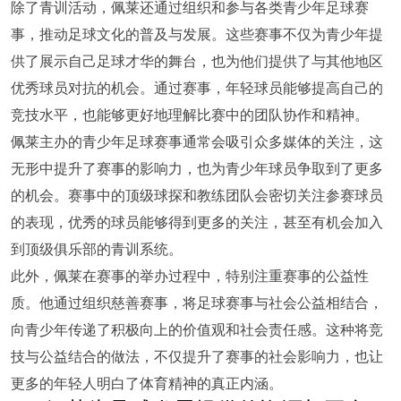
除了青训活动，佩莱还通过组织和参与各类青少年足球赛
事，推动足球文化的普及与发展。这些赛事不仅为青少年提
供了展示自己足球才华的舞台，也为他们提供了与其他地区
优秀球员对抗的机会。通过赛事，年轻球员能够提高自己的
竞技水平，也能够更好地理解比赛中的团队协作和精神。
佩莱主办的青少年足球赛事通常会吸引众多媒体的关注，这
无形中提升了赛事的影响力，也为青少年球员争取到了更多
的机会。赛事中的顶级球探和教练团队会密切关注参赛球员
的表现，优秀的球员能够得到更多的关注，甚至有机会加入
到顶级俱乐部的青训系统。
此外，佩莱在赛事的举办过程中，特别注重赛事的公益性
质。他通过组织慈善赛事，将足球赛事与社会公益相结合，
向青少年传递了积极向上的价值观和社会责任感。这种将竞
技与公益结合的做法，不仅提升了赛事的社会影响力，也让
更多的年轻人明白了体育精神的真正内涵。