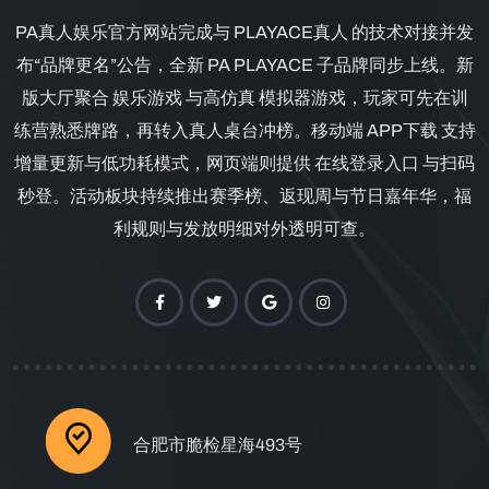
PA真人娱乐官方网站完成与 PLAYACE真人 的技术对接并发
布“品牌更名”公告，全新 PA PLAYACE 子品牌同步上线。新
版大厅聚合 娱乐游戏 与高仿真 模拟器游戏，玩家可先在训
练营熟悉牌路，再转入真人桌台冲榜。移动端 APP下载 支持
增量更新与低功耗模式，网页端则提供 在线登录入口 与扫码
秒登。活动板块持续推出赛季榜、返现周与节日嘉年华，福
利规则与发放明细对外透明可查。
合肥市脆检星海493号