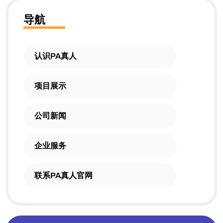
导航
认识PA真人
项目展示
公司新闻
企业服务
联系PA真人官网