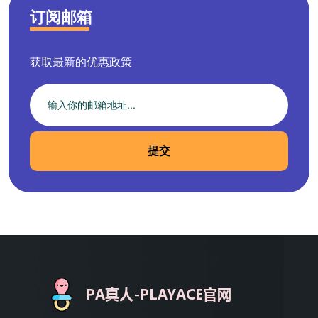
订阅邮箱
获取最新的优惠政策
提交