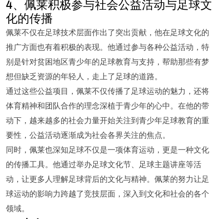
4、佩莱积极参与社会公益活动与足球文
化的传播
佩莱不仅在足球技术层面作出了突出贡献，他在足球文化的
推广方面也有着积极的表现。他通过参与各种公益活动，特
别是针对贫困地区青少年的足球教育与支持，帮助那些有梦
想但缺乏资源的年轻人，走上了足球的道路。
通过这些公益项目，佩莱不仅传播了足球运动的魅力，还将
体育精神和团队合作的理念深植于青少年的心中。在他的带
动下，越来越多的社会力量开始关注到青少年足球教育的重
要性，公益活动逐渐成为社会各界关注的焦点。
同时，佩莱也深知足球不仅是一项体育运动，更是一种文化
的传播工具。他通过举办足球文化节、足球主题讲座等活
动，让更多人理解足球背后的文化与精神。佩莱的努力让足
球运动的影响力跨越了竞技层面，深入到文化和社会的各个
领域。