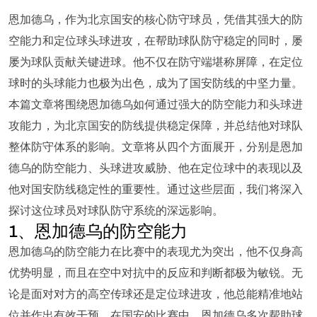
恩加德乌，作为北京国安的核心防守球员，凭借其强大的防
空能力和定位球头球进攻，在帮助球队防守稳定的同时，屡
屡为球队贡献关键进球。他不仅在防守端堪称屏障，在定位
球时的头球能力也极为出色，成为了国安防线的中坚力量。
本篇文章将围绕恩加德乌如何通过强大的防空能力和头球进
攻能力，为北京国安的防线提供稳定保障，并总结他对球队
整体防守体系的影响。文章将从四个方面展开，分别是恩加
德乌的防空能力、头球进攻威胁、他在定位球中的表现以及
他对国安防线稳定性的重要性。通过这些层面，我们将深入
探讨这位球员对球队防守系统的深远影响。
1、恩加德乌的防空能力
恩加德乌的防空能力在比赛中的表现尤为突出，他不仅身高
优势明显，而且在空中对抗中的反应和判断都极为敏锐。无
论是面对对方的高空传球还是定位球进攻，他总能精准地站
位并作出有效干预。在国安的比赛中，恩加德乌多次帮助球