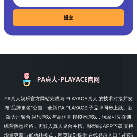
提交
PA真人娱乐官方网站完成与 PLAYACE真人 的技术对接并发
布“品牌更名”公告，全新 PA PLAYACE 子品牌同步上线。新
版大厅聚合 娱乐游戏 与高仿真 模拟器游戏，玩家可先在训
练营熟悉牌路，再转入真人桌台冲榜。移动端 APP下载 支持
增量更新与低功耗模式，网页端则提供 在线登录入口 与扫码