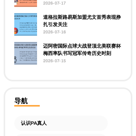
2026-07-17
道格拉斯路易斯加盟尤文首秀表现挣
扎引发关注
2026-07-16
迈阿密国际点球大战登顶北美联赛杯
梅西率队书写冠军传奇历史时刻
2026-07-15
导航
认识PA真人