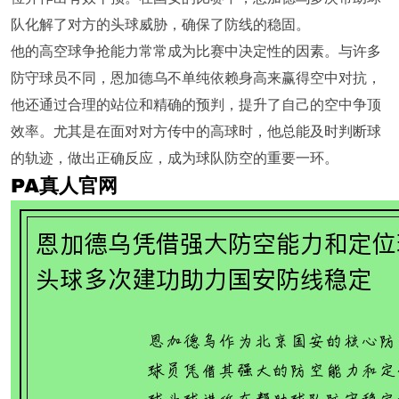
队化解了对方的头球威胁，确保了防线的稳固。
他的高空球争抢能力常常成为比赛中决定性的因素。与许多
防守球员不同，恩加德乌不单纯依赖身高来赢得空中对抗，
他还通过合理的站位和精确的预判，提升了自己的空中争顶
效率。尤其是在面对对方传中的高球时，他总能及时判断球
的轨迹，做出正确反应，成为球队防空的重要一环。
PA真人官网