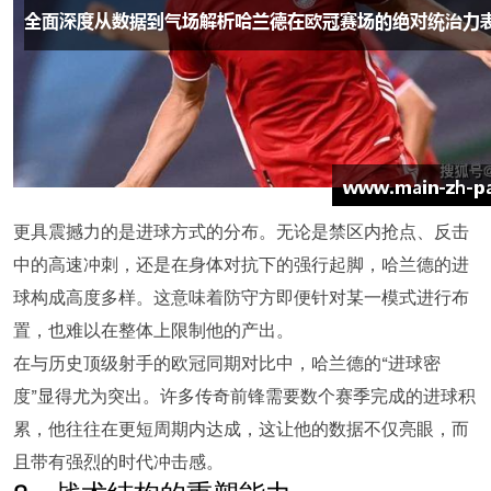
更具震撼力的是进球方式的分布。无论是禁区内抢点、反击
中的高速冲刺，还是在身体对抗下的强行起脚，哈兰德的进
球构成高度多样。这意味着防守方即便针对某一模式进行布
置，也难以在整体上限制他的产出。
在与历史顶级射手的欧冠同期对比中，哈兰德的“进球密
度”显得尤为突出。许多传奇前锋需要数个赛季完成的进球积
累，他往往在更短周期内达成，这让他的数据不仅亮眼，而
且带有强烈的时代冲击感。