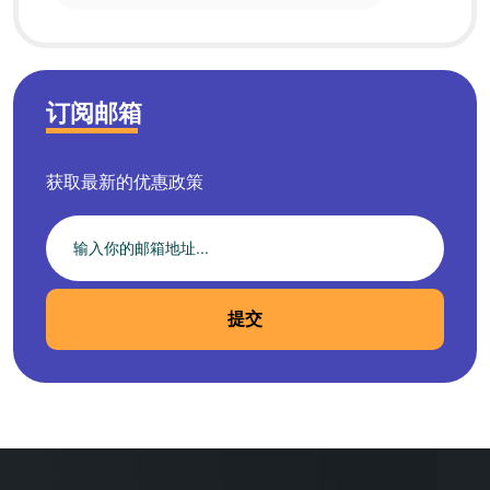
订阅邮箱
获取最新的优惠政策
提交