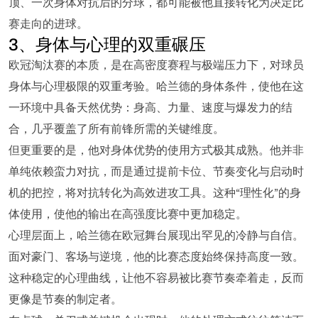
顶、一次身体对抗后的分球，都可能被他直接转化为决定比
赛走向的进球。
3、身体与心理的双重碾压
欧冠淘汰赛的本质，是在高密度赛程与极端压力下，对球员
身体与心理极限的双重考验。哈兰德的身体条件，使他在这
一环境中具备天然优势：身高、力量、速度与爆发力的结
合，几乎覆盖了所有前锋所需的关键维度。
但更重要的是，他对身体优势的使用方式极其成熟。他并非
单纯依赖蛮力对抗，而是通过提前卡位、节奏变化与启动时
机的把控，将对抗转化为高效进攻工具。这种“理性化”的身
体使用，使他的输出在高强度比赛中更加稳定。
心理层面上，哈兰德在欧冠舞台展现出罕见的冷静与自信。
面对豪门、客场与逆境，他的比赛态度始终保持高度一致。
这种稳定的心理曲线，让他不容易被比赛节奏牵着走，反而
更像是节奏的制定者。