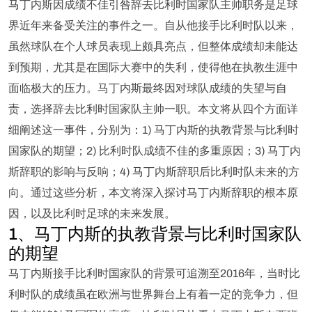
马丁内斯因成绩不佳引咎辞去比利时国家队主帅职务是足球
界近年来备受关注的事件之一。自从他接手比利时队以来，
虽然球队在个人球员表现上颇具亮点，但整体成绩却未能达
到预期，尤其是在国际大赛中的失利，使得他在执教生涯中
面临极大的压力。马丁内斯最终因对球队成绩的失望与自
责，选择辞去比利时国家队主帅一职。本文将从四个方面详
细阐述这一事件，分别为：1) 马丁内斯的执教背景与比利时
国家队的期望；2) 比利时队成绩不佳的多重原因；3) 马丁内
斯辞职的影响与反响；4) 马丁内斯辞职后比利时队未来的方
向。通过这些分析，本文将深入探讨马丁内斯辞职的根本原
因，以及比利时足球的未来发展。
1、马丁内斯的执教背景与比利时国家队
的期望
马丁内斯接手比利时国家队的背景可追溯至2016年，当时比
利时队的成绩虽在欧洲与世界舞台上有着一定的竞争力，但