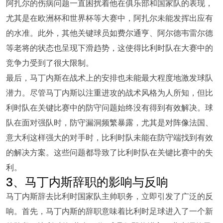
阿扎尔的伤病问题一直困扰着他在俱乐部和国家队的表现，
尤其是在欧洲杯和世界杯等大赛中，阿扎尔未能发挥出应有
的水准。此外，其他关键球员如费尔通亨、阿尔德韦雷尔德
等老将的状态也呈现下滑趋势，这使得比利时队在大赛中的
竞争力受到了很大限制。
最后，马丁内斯在战术上的安排也未能最大程度地激发球队
潜力。尽管马丁内斯以注重进攻的战术风格为人所知，但比
利时队在关键比赛中的防守问题始终没有得到有效解决。球
队在面对强队时，防守漏洞频繁暴露，尤其是对阵像法国、
意大利这样强大的对手时，比利时队未能在防守端找到有效
的解决方案。这些问题都导致了比利时队在关键比赛中的失
利。
3、马丁内斯辞职的影响与反响
马丁内斯辞去比利时国家队主帅职务，立即引发了广泛的反
响。首先，马丁内斯的辞职意味着比利时足球进入了一个新