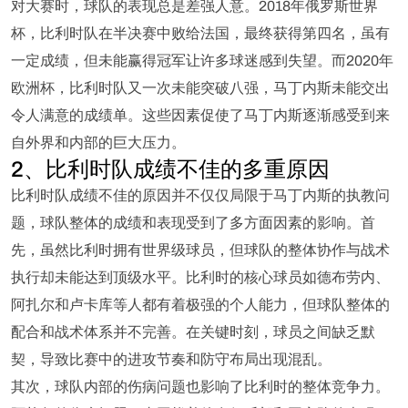
对大赛时，球队的表现总是差强人意。2018年俄罗斯世界
杯，比利时队在半决赛中败给法国，最终获得第四名，虽有
一定成绩，但未能赢得冠军让许多球迷感到失望。而2020年
欧洲杯，比利时队又一次未能突破八强，马丁内斯未能交出
令人满意的成绩单。这些因素促使了马丁内斯逐渐感受到来
自外界和内部的巨大压力。
2、比利时队成绩不佳的多重原因
比利时队成绩不佳的原因并不仅仅局限于马丁内斯的执教问
题，球队整体的成绩和表现受到了多方面因素的影响。首
先，虽然比利时拥有世界级球员，但球队的整体协作与战术
执行却未能达到顶级水平。比利时的核心球员如德布劳内、
阿扎尔和卢卡库等人都有着极强的个人能力，但球队整体的
配合和战术体系并不完善。在关键时刻，球员之间缺乏默
契，导致比赛中的进攻节奏和防守布局出现混乱。
其次，球队内部的伤病问题也影响了比利时的整体竞争力。