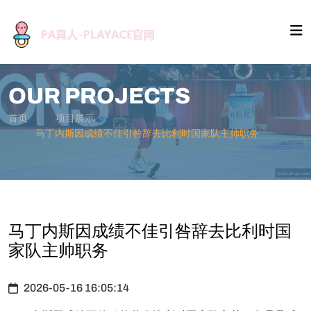
OUR PROJECTS
首页
项目展示
马丁内斯因成绩不佳引咎辞去比利时国家队主帅职务
马丁内斯因成绩不佳引咎辞去比利时国
家队主帅职务
2026-05-16 16:05:14