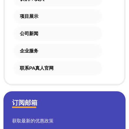
项目展示
公司新闻
企业服务
联系PA真人官网
订阅邮箱
获取最新的优惠政策