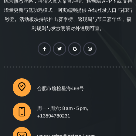
练营熟悉牌路，再转入真人桌台冲榜。移动端 APP下载 支持
增量更新与低功耗模式，网页端则提供 在线登录入口 与扫码
秒登。活动板块持续推出赛季榜、返现周与节日嘉年华，福
利规则与发放明细对外透明可查。
合肥市脆检星海493号
周一 - 周六: 8 am - 5 pm,
+13594780231