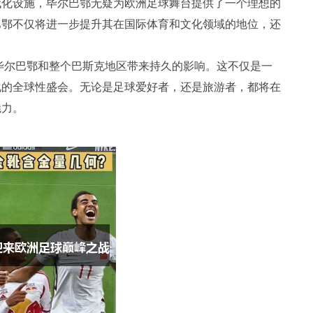
代化设施，毕尔巴鄂无疑为欧洲足球舞台提供了一个理想的
巴鄂不仅将进一步提升其在国际体育和文化领域的地位，还
。
为毕尔巴鄂和整个巴斯克地区带来持久的影响。这不仅是一
化的全球性盛会。无论是足球爱好者，还是旅游者，都将在
魅力。