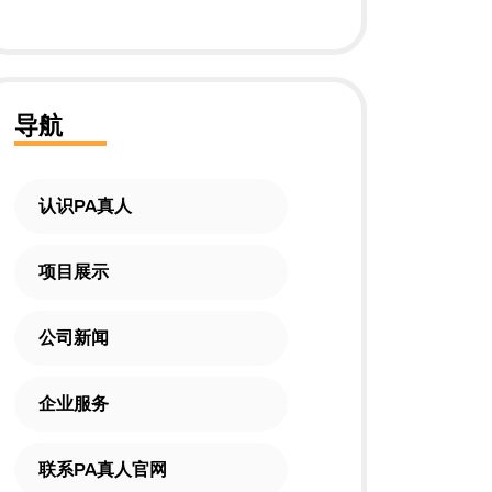
导航
认识PA真人
项目展示
公司新闻
企业服务
联系PA真人官网