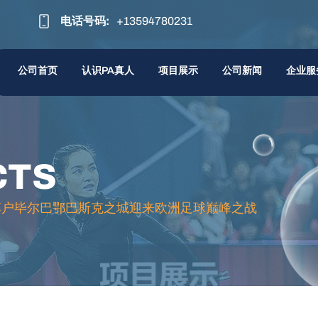
电话号码:
+13594780231
公司首页
认识PA真人
项目展示
公司新闻
企业服
CTS
赛落户毕尔巴鄂巴斯克之城迎来欧洲足球巅峰之战