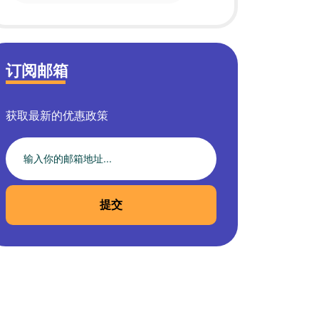
订阅邮箱
获取最新的优惠政策
提交