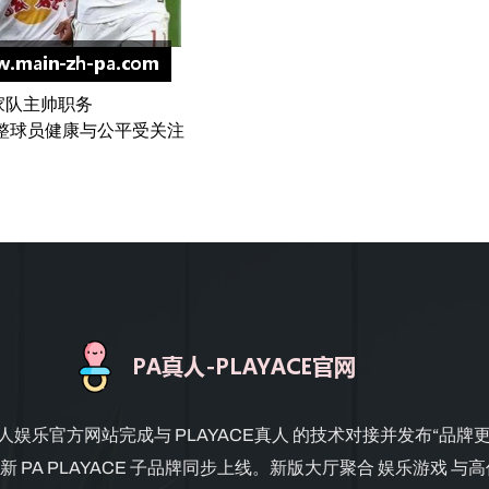
家队主帅职务
调整球员健康与公平受关注
真人娱乐官方网站完成与 PLAYACE真人 的技术对接并发布“品牌更
新 PA PLAYACE 子品牌同步上线。新版大厅聚合 娱乐游戏 与高