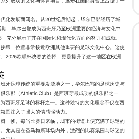
一系列成功的文化与体育项目，逐步在国际舞台上占据了一
代化发展而闻名。从20世纪后期起，毕尔巴鄂经历了城
代后期，毕尔巴鄂成为西班牙乃至欧洲重要的经济与文化中
之都，充分展示了其在国际化和现代化方面的努力和成就。
国接壤，位置非常接近欧洲其他重要的足球文化中心。这使
。2025欧联杯决赛的选择，更是提升了这一地区在欧洲
淀
西班牙足球传统的重要发源地之一，毕尔巴鄂的足球历史与
（Athletic Club）是西班牙最成功的俱乐部之一，
其成为西班牙足球的标杆之一。这种独特的文化理念不仅在西
球氛围注入了强大的情感驱动力。
独树一帜。每当比赛日来临，城市的街道上便充满了球迷的
连。尤其是在圣马梅斯球场内外，激烈的比赛氛围与球迷的