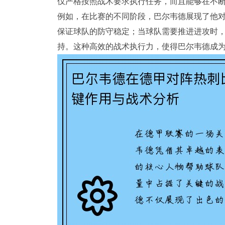
仅严格按照战术要求执行任务，而且能够在不
例如，在比赛的不同阶段，巴尔韦德展现了他
保证球队的防守稳定；当球队需要推进进攻时
持。这种高效的战术执行力，使得巴尔韦德成