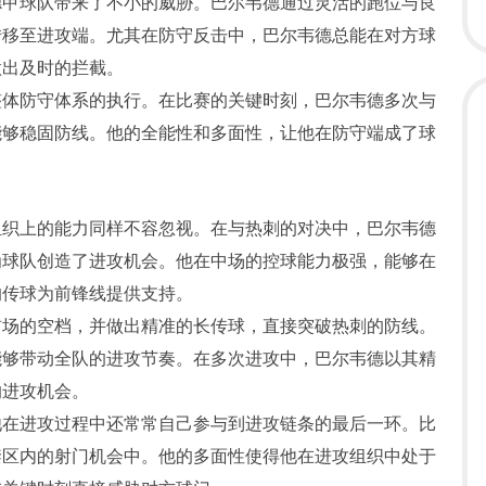
德甲球队带来了不小的威胁。巴尔韦德通过灵活的跑位与良
转移至进攻端。尤其在防守反击中，巴尔韦德总能在对方球
做出及时的拦截。
整体防守体系的执行。在比赛的关键时刻，巴尔韦德多次与
能够稳固防线。他的全能性和多面性，让他在防守端成了球
组织上的能力同样不容忽视。在与热刺的对决中，巴尔韦德
为球队创造了进攻机会。他在中场的控球能力极强，能够在
的传球为前锋线提供支持。
前场的空档，并做出精准的长传球，直接突破热刺的防线。
能够带动全队的进攻节奏。在多次进攻中，巴尔韦德以其精
的进攻机会。
他在进攻过程中还常常自己参与到进攻链条的最后一环。比
禁区内的射门机会中。他的多面性使得他在进攻组织中处于