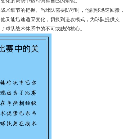
断变化的局势中适时调整自己的角色。
对战术细节的把握。当球队需要防守时，他能够迅速回撤，
，他又能迅速适应变化，切换到进攻模式，为球队提供支
为了球队战术体系中的不可或缺的核心。