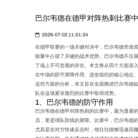
巴尔韦德在德甲对阵热刺比赛
2026-07-02 11:51:24
在德甲联赛的一场关键对决中，巴尔韦德凭借
较量中占据了关键的战术优势。巴尔韦德不仅
了场上不可忽视的存在。本文将从四个方面深
在中场的防守屏障作用、进攻组织的核心地位
这些方面的分析，本文旨在全面阐述巴尔韦德
队在这场紧张激烈的比赛中取得优势。
1、巴尔韦德的防守作用
巴尔韦德在德甲对阵热刺的比赛中，最为显著
员，更是球队防线的屏障。比赛中，巴尔韦德
尤其是在对方快速反击时，他往往能够迅速回