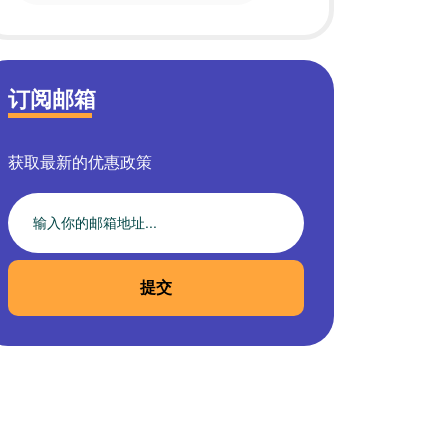
订阅邮箱
获取最新的优惠政策
提交