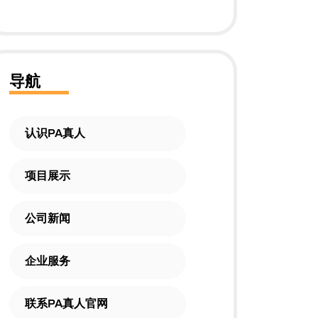
导航
认识PA真人
项目展示
公司新闻
企业服务
联系PA真人官网