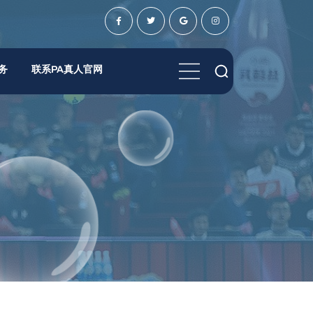
务
联系PA真人官网