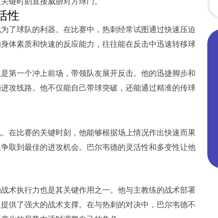
在关键时刻直接威胁对方球门。
活性
成为了球队的利器。在比赛中，热刺经常试图通过快速压迫
的身体素质和快速的反应能力，往往能在反击中迅速转移球
总是第一个冲上前场，带领队友展开反击。他的迅捷脚步和
的进攻线路。他不仅能自己带球突破，还能通过精准的传球
色。在比赛的关键时刻，他能够根据场上情况作出快速而果
队争取到最佳的进攻机会。巴尔韦德的灵活性和多变性让他
的战术执行力也是其关键作用之一。他与主教练的战术部署
队提供了强大的战术支撑。在与热刺的对决中，巴尔韦德不