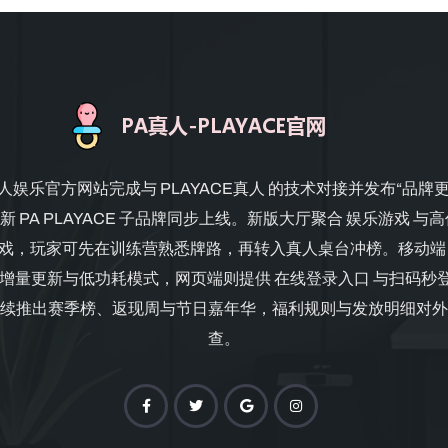
真人娱乐官方网站完成与 PLAYACE真人 的技术对接并发布“品牌更
新 PA PLAYACE 子品牌同步上线。新版大厅聚合 娱乐游戏 与高
戏，玩家可先在训练营熟悉牌路，再转入真人桌台冲榜。移动端 
持增量更新与低功耗模式，网页端则提供 在线登录入口 与扫码秒
续推出赛季榜、返现周与节日嘉年华，福利规则与发放明细对外
查。