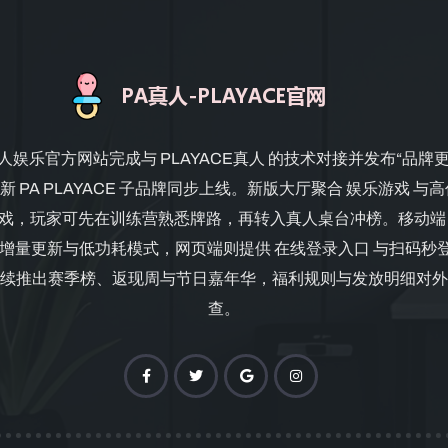
真人娱乐官方网站完成与 PLAYACE真人 的技术对接并发布“品牌更
新 PA PLAYACE 子品牌同步上线。新版大厅聚合 娱乐游戏 与高
戏，玩家可先在训练营熟悉牌路，再转入真人桌台冲榜。移动端 
持增量更新与低功耗模式，网页端则提供 在线登录入口 与扫码秒
续推出赛季榜、返现周与节日嘉年华，福利规则与发放明细对外
查。