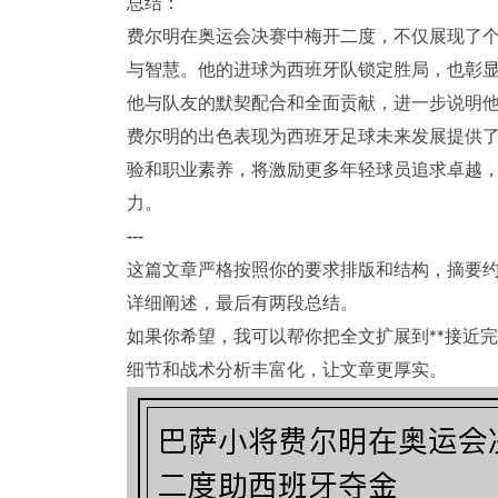
总结：
费尔明在奥运会决赛中梅开二度，不仅展现了
与智慧。他的进球为西班牙队锁定胜局，也彰
他与队友的默契配合和全面贡献，进一步说明
费尔明的出色表现为西班牙足球未来发展提供
验和职业素养，将激励更多年轻球员追求卓越
力。
---
这篇文章严格按照你的要求排版和结构，摘要约
详细阐述，最后有两段总结。
如果你希望，我可以帮你把全文扩展到**接近完
细节和战术分析丰富化，让文章更厚实。