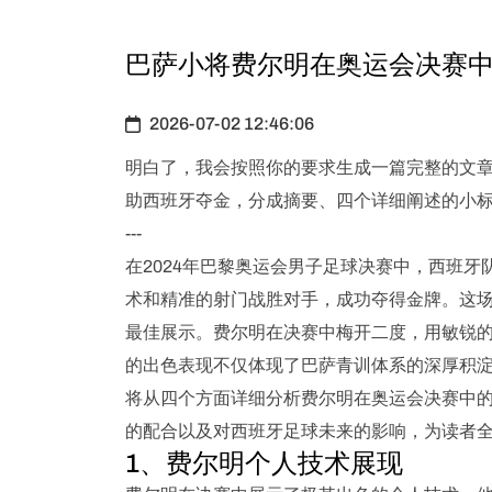
巴萨小将费尔明在奥运会决赛
2026-07-02 12:46:06
明白了，我会按照你的要求生成一篇完整的文
助西班牙夺金，分成摘要、四个详细阐述的小标
---
在2024年巴黎奥运会男子足球决赛中，西班
术和精准的射门战胜对手，成功夺得金牌。这
最佳展示。费尔明在决赛中梅开二度，用敏锐
的出色表现不仅体现了巴萨青训体系的深厚积
将从四个方面详细分析费尔明在奥运会决赛中
的配合以及对西班牙足球未来的影响，为读者
1、费尔明个人技术展现