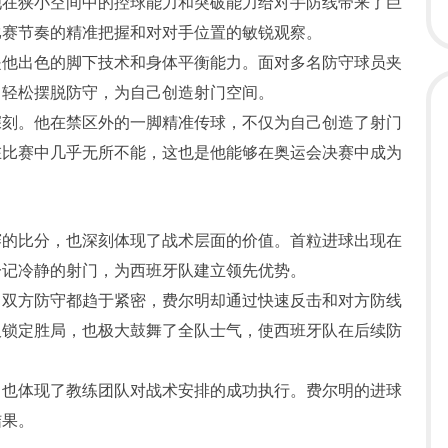
他在狭小空间中的控球能力和突破能力给对手防线带来了巨
比赛节奏的精准把握和对对手位置的敏锐观察。
是他出色的脚下技术和身体平衡能力。面对多名防守球员夹
，轻松摆脱防守，为自己创造射门空间。
深刻。他在禁区外的一脚精准传球，不仅为自己创造了射门
在比赛中几乎无所不能，这也是他能够在奥运会决赛中成为
赛的比分，也深刻体现了战术层面的价值。首粒进球出现在
一记冷静的射门，为西班牙队建立领先优势。
，双方防守都趋于紧密，费尔明却通过快速反击和对方防线
仅锁定胜局，也极大鼓舞了全队士气，使西班牙队在后续防
，也体现了教练团队对战术安排的成功执行。费尔明的进球
结果。