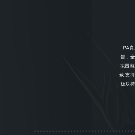
PA
告，全
拟器游
载 支
板块持