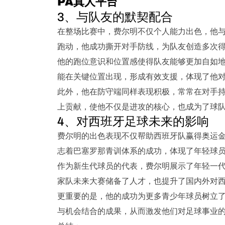
PA真人平台
3、与队友的默契配合
在整场比赛中，费尔明不仅个人能力出色，他
跑动，他成功撕开对手防线，为队友创造多次
他的跑位意识和位置感使得队友能够更加自如
能在关键位置出现，形成有效支援，体现了他
此外，他在防守端同样表现积极，常常在对手
上贡献，使他不仅是进攻的核心，也成为了球
4、对西班牙足球未来的影响
费尔明的出色表现不仅帮助西班牙队赢得奥运
志着巴塞罗那青训体系的成功，体现了年轻球
作为新生代球员的代表，费尔明展示了年轻一
家队未来大赛储备了人才，也提升了国内外对
更重要的是，他的成功为更多青少年球员树立
与机会结合的成果，从而激发他们对足球事业