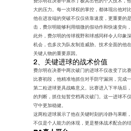
费尔明在决赛中展示了极其出色的个人技术，
大的压力。每一次球权的掌控，都体现出他对
他在进攻端的突破不仅仅依靠速度，更重要的
击，费尔明能够利用细微的假动作和快速变向
此外，费尔明的传球视野和球感同样令人印象
机会，也多次为队友制造威胁。技术全面的他
关键人物的重要原因。
2、关键进球的战术价值
费尔明在决赛中两次破门的进球不仅改变了比
比赛初段，他精准地抓住对手防守漏洞，完成
第二粒进球更具战略意义。比赛进入下半场后
的判断，抓住短暂空档再次破门。这一进球不
守中更加稳健。
这两粒进球展示了他在关键时刻的冷静与果断
不仅是个人能力的体现，更是整体战术配合的